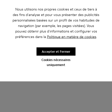
Nous utilisons nos propres cookies et ceux de tiers à
des fins d'analyse et pour vous présenter des publicités
Pelotas Flota
personnalisées basées sur un profil de vos habitudes de
39 € - 45 €
navigation (par exemple, les pages visitées). Vous
65 € - 75 €
-40%
pouvez obtenir plus d'informations et configurer vos
Prix final en fonction de la taille
préférences dans la
Politique en matière de cookies
.
Ajouter
Accepter et Fermer
Cookies nécessaires
uniquement