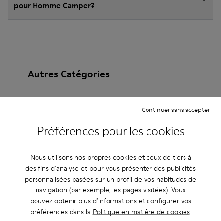
pour Homme Camper?
Autres Catégories
Continuer sans accepter
Bottines
Non Leather
Ballerines
Préférences pour les cookies
Chaussures à lacets
Mocassins
Clogs
Nous utilisons nos propres cookies et ceux de tiers à
Sandales
Bottes
Chaussures plates
des fins d'analyse et pour vous présenter des publicités
personnalisées basées sur un profil de vos habitudes de
Chaussures casual
Baskets
Chaussons
navigation (par exemple, les pages visitées). Vous
pouvez obtenir plus d'informations et configurer vos
Chaussures habillées
Chaussures à plateau
préférences dans la
Politique en matière de cookies
.