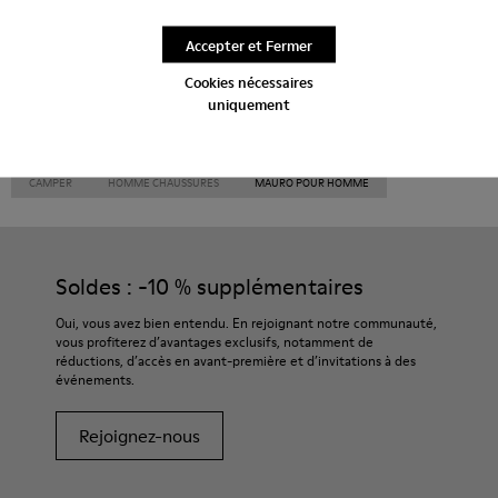
À talon
Accepter et Fermer
Cookies nécessaires
uniquement
CAMPER
HOMME CHAUSSURES
MAURO POUR HOMME
Soldes : -10 % supplémentaires
Oui, vous avez bien entendu. En rejoignant notre communauté,
vous profiterez d’avantages exclusifs, notamment de
réductions, d’accès en avant-première et d’invitations à des
événements.
Rejoignez-nous