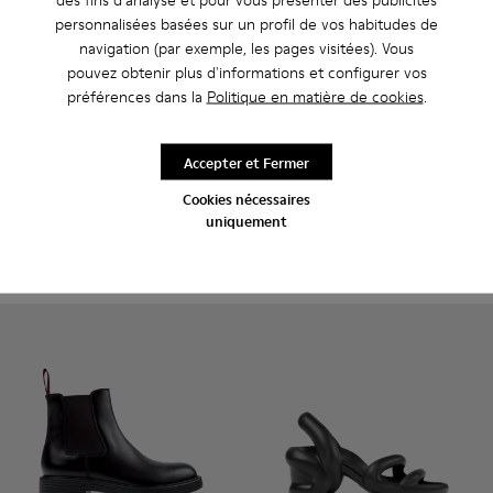
personnalisées basées sur un profil de vos habitudes de
navigation (par exemple, les pages visitées). Vous
pouvez obtenir plus d'informations et configurer vos
préférences dans la
Politique en matière de cookies
.
Norman - K101001-001 - Chaussures en cuir noir pour homm
Norman - K101001-008
Norman - K101001-005
Dean - K300493-001 - Bottin
Dean - K300493-007
Dean - K3004
Accepter et Fermer
Norman
Dean
Cookies nécessaires
$225
$265
uniquement
Ajouter
Ajouter