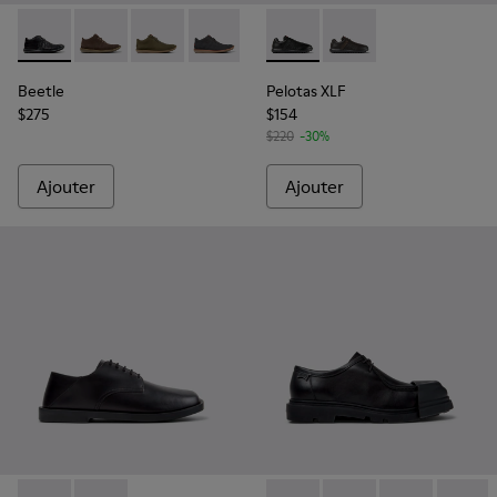
Beetle - 36678-094 - Bottines en cuir noir pour homme.
Beetle - 36678-090
Beetle - 36678-087
Beetle - 36678-086
Beetle - 36678-083
Pelotas XLF - K100752-001 - 
Beetle - 36678-082
Pelotas XLF - K10075
Beetle
Pelotas XLF
$275
$154
$220
-30%
Ajouter
Ajouter