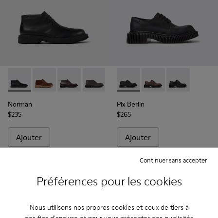
Norman - K300513-001 - Bottines en cuir noir pour homme.
Norman - K300513-006
Norman - K300513-005
Norman - K300513-003
Norman - K300513-002
Pix Berlin - K101051-004 - 
Pix Berlin - K101051-
Pix Berlin - K
Norman
Pix Berlin
$235
$265
Ajouter
Ajouter
Continuer sans accepter
Préférences pour les cookies
Nous utilisons nos propres cookies et ceux de tiers à
des fins d'analyse et pour vous présenter des publicités