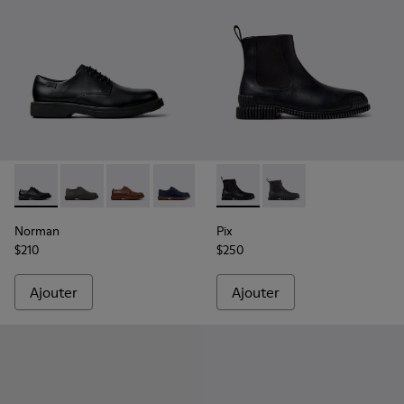
Norman - K100998-001 - Chaussures en cuir noir pour hom
Norman - K100998-010
Norman - K100998-009
Norman - K100998-008
Norman - K100998-007
Pix - K300562-001 - Bottines
Norman - K100998-005
Pix - K300562-002
Norman - K1009
Norman
Pix
$210
$250
Ajouter
Ajouter