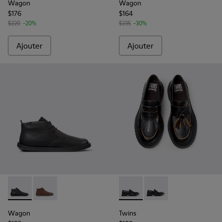
Wagon
Wagon
$176
$164
$220
-20%
$235
-30%
Ajouter
Ajouter
Wagon - K300378-017 - Bottines en cuir noir pour homme.
Wagon - K300378-019
Twins - K101113-001 - Chauss
Twins - K101113-002 -
Wagon
Twins