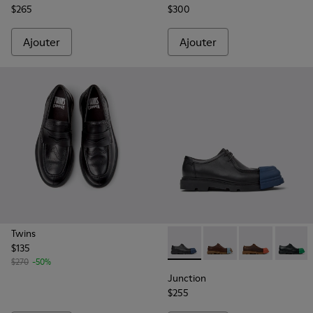
$265
$300
Ajouter
Ajouter
Twins
$135
Junction - K100872-024 - Ch
Junction - K100872-0
Junction - K1
Junctio
$270
-50%
Junction
$255