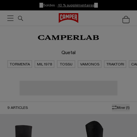
Soldes :
-10 % supplémentaires
Quetal
TORMENTA
MIL 1978
TOSSU
VAMONOS
TRAKTORI
CA
9
ARTICLES
filtrer
(1)