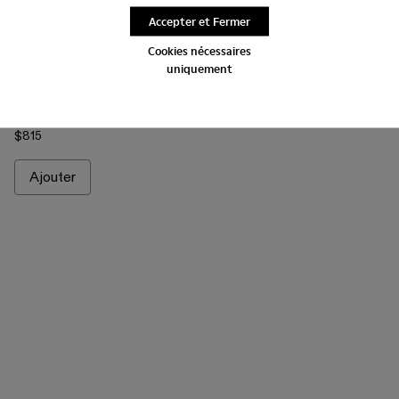
Accepter et Fermer
Cookies nécessaires
uniquement
Quetal - A700021-002 - Bottes en nubuck marron
Quetal - A700021-008 - Red
Quetal - A700021-007 - Multicolor
Quetal - A700021-004 - Bottes blanches
Quetal - A700021-003 - Bottes en
Quetal - A700021-001 - B
Quetal
$815
Ajouter