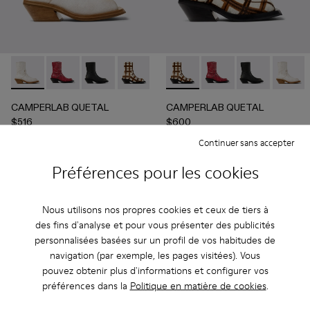
CAMPERLAB QUETAL - A700021-004 - Bottes blanches en c
CAMPERLAB QUETAL - A700021-008 - Red
CAMPERLAB QUETAL - A700021-007 - Multi
CAMPERLAB QUETAL - A700021-003 - Bo
CAMPERLAB QUETAL - A700021-
CAMPERLAB QUETAL - A700021
CAMPERLAB QUETAL - A7
CAMPERLAB QUETAL 
CAMPERLAB QU
CAMPER
CAMPERLAB QUETAL
CAMPERLAB QUETAL
$516
$600
$860
-40%
$1,000
-40%
Continuer sans accepter
Ajouter
Ajouter
Préférences pour les cookies
Nous utilisons nos propres cookies et ceux de tiers à
des fins d'analyse et pour vous présenter des publicités
personnalisées basées sur un profil de vos habitudes de
navigation (par exemple, les pages visitées). Vous
pouvez obtenir plus d'informations et configurer vos
préférences dans la
Politique en matière de cookies
.