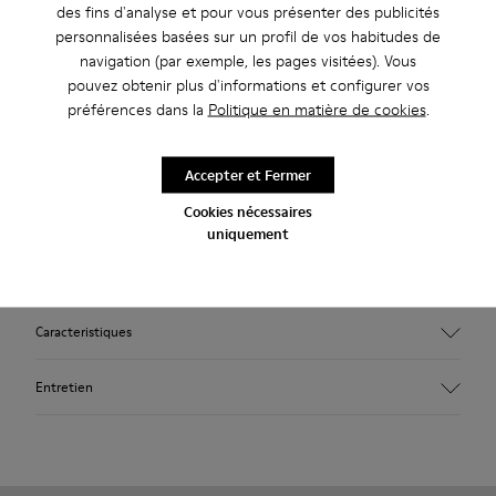
des fins d'analyse et pour vous présenter des publicités
Description
personnalisées basées sur un profil de vos habitudes de
navigation (par exemple, les pages visitées). Vous
Bottines pour enfant en cuir gris avec lacets élastiques et
pouvez obtenir plus d'informations et configurer vos
semelle extérieure en caoutchouc (20 % recyclé).
préférences dans la
Politique en matière de cookies
.
Une icône Camper qui évolue à chaque saison. Inspirée de la
Accepter et Fermer
marche pieds nus, la Peu allie simplicité et fonctionnalité. Elle
Cookies nécessaires
affiche des coutures à 360 degrés et une confection selon la
uniquement
technique Strobel, qui garantit une souplesse et une
durabilité inégalées, quelles que soient les conditions.
Caracteristiques
Tige
Entretien
Cuir
Couleur
Gris
Semelle extérieure/Caractéristiques
Nos chaussures sont confectionnées à partir de matières haut