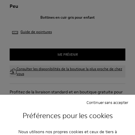
Peu
Bottines en cuir gris pour enfant
Guide de pointures
ME PRÉVENIR
Consulter les disponibilités de la boutique la plus proche de chez
vous
Profitez de la livraison standard et en boutique gratuite pour
les achats de plus de 45CAD.
Continuer sans accepter
Nous n’acceptons pas de retour pour les produits de cette
Préférences pour les cookies
promotion.
Période de garantie de 2 ans.
Nous utilisons nos propres cookies et ceux de tiers à