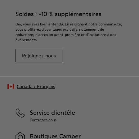
Caoutchouc (20 % recyclé)
de gamme soigneusement sélectionnées. L’utilisation de
Zip latéral
produits d’entretien adaptés garantira la protection et la
Soldes : -10 % supplémentaires
Lacets
durabilité accrue de vos chaussures.
Semelle intérieure
Oui, vous avez bien entendu. En rejoignant notre communauté,
EVA
vous profiterez d’avantages exclusifs, notamment de
Pour obtenir des instructions détaillées sur l’entretien de
Doublure
48 % polyester recyclé, 30 % cuir, 22 % cuir velours
réductions, d’accès en avant-première et d’invitations à des
votre paire de chaussures, consultez notre
guide d’entretien
événements.
des chaussures
Rejoignez-nous
Canada
/
Français
Service clientèle
Contactez-nous
Boutiques Camper