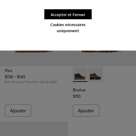
Accepter et Fermer
Cookies nécessaires
uniquement
Peu
$130 - $145
Brutus - K900370-006 - Botti
Brutus - K900370-00
Prix final en fonction de la taille
Brutus
$110
Ajouter
Ajouter