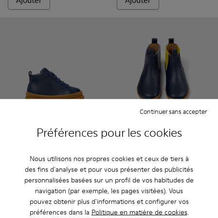
Ajouter
Ajouter
Continuer sans accepter
Préférences pour les cookies
Brutus - K900291-008 - Bottines en cuir bleu pour enfant.
Brutus - K900291-011
Twins - K900326-008 - Bottin
Twins - K900326-006
Twins - K9003
Nous utilisons nos propres cookies et ceux de tiers à
Brutus
Twins
des fins d'analyse et pour vous présenter des publicités
$100
$110
personnalisées basées sur un profil de vos habitudes de
navigation (par exemple, les pages visitées). Vous
Ajouter
Ajouter
pouvez obtenir plus d'informations et configurer vos
préférences dans la
Politique en matière de cookies
.