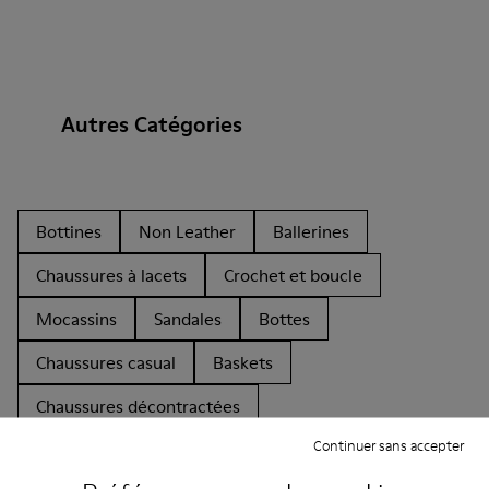
Autres Catégories
Bottines
Non Leather
Ballerines
Chaussures à lacets
Crochet et boucle
Mocassins
Sandales
Bottes
Chaussures casual
Baskets
Chaussures décontractées
Continuer sans accepter