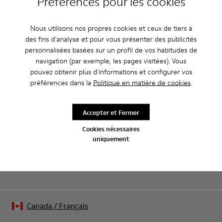
Préférences pour les cookies
Nous utilisons nos propres cookies et ceux de tiers à
des fins d'analyse et pour vous présenter des publicités
CAMPER
ENFANT CHAUSSURES
BLACK FRIDAY WOMEN 30 CHAUSSURES
personnalisées basées sur un profil de vos habitudes de
navigation (par exemple, les pages visitées). Vous
pouvez obtenir plus d'informations et configurer vos
préférences dans la
Politique en matière de cookies
.
Soldes : -10 % supplémentaires
Oui, vous avez bien entendu. En rejoignant notre communauté,
Accepter et Fermer
vous profiterez d’avantages exclusifs, notamment de
réductions, d’accès en avant-première et d’invitations à des
Cookies nécessaires
événements.
uniquement
Rejoignez-nous
Canada
/
Français