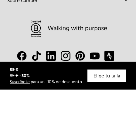
Sobre Camper
59 €
Elige tu talla
85 €
-
30
%
© Camper, 2026
Suscríbete
para un -10% de descuento