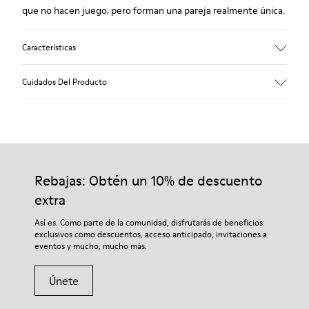
que no hacen juego, pero forman una pareja realmente única.
Características
Empeine
Cuidados Del Producto
Piel
Color
Blanco
Suela/Características
Nuestros zapatos se han fabricado con materiales de primera
Suelas de goma (20% reciclada)
calidad cuidadosamente seleccionados. El uso de productos
Cordones elásticos
adecuados para el cuidado del calzado los protegerá y
Rebajas: Obtén un 10% de descuento
Plantilla
garantizará que duren más tiempo.
Plantilla de EVA
extra
Forro
Si deseas obtener información detallada sobre cómo cuidar de
Así es. Como parte de la comunidad, disfrutarás de beneficios
48% poliéster reciclado 27% piel 25% piel con acabado de ante
tu par, visita nuestra
Guía para el cuidado del calzado
.
exclusivos como descuentos, acceso anticipado, invitaciones a
eventos y mucho, mucho más.
Únete