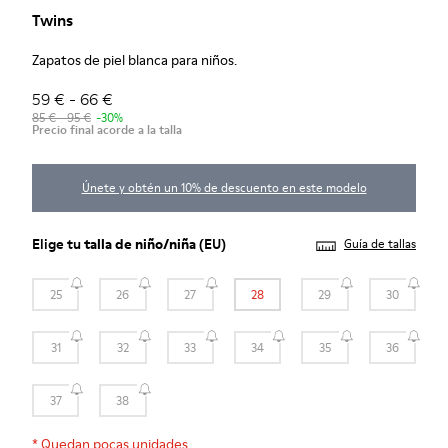
Twins
Zapatos de piel blanca para niños.
59 € - 66 €
85 € - 95 €
-30%
Precio final acorde a la talla
Únete y obtén un 10% de descuento en este modelo
Elige tu
talla de niño/niña
(EU)
Guía de tallas
25
26
27
28
29
30
31
32
33
34
35
36
37
38
*
Quedan pocas unidades