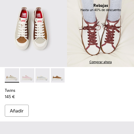
Rebajas
Hasta un 40% de descuento
Comprar ahora
Twins - K201626-025 - Zapatillas de piel multicolores para mu
Twins - K201626-024
Twins - K201626-020
Twins - K201626-019
Twins - K201626-018
Twins - K201626-010
Twins
145 €
Añadir