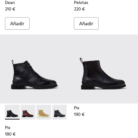
Dean
Pelotas
210 €
220 €
Añadir
Añadir
Pix
190 €
Pix - K400830-005 - Botines de piel negros para mujer.
Pix - K400830-006
Pix - K400830-004
Pix - K400830-001
Pix
180 €