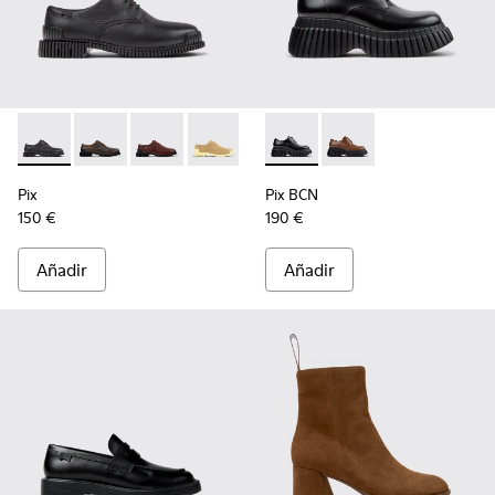
Pix - K201851-001 - Zapatos de piel negros para mujer.
Pix - K201851-011
Pix - K201851-010
Pix - K201851-007
Pix - K201851-003
Pix BCN - K201949-001 - Zapa
Pix BCN - K201949-0
Pix
Pix BCN
150 €
190 €
Añadir
Añadir