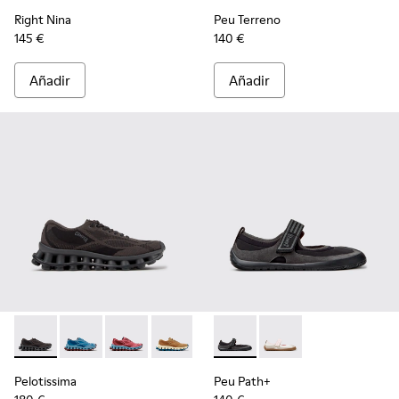
Right Nina
Peu Terreno
145 €
140 €
Añadir
Añadir
Pelotissima - K201922-006 - Zapatillas negras y grises de PET
Pelotissima - K201922-011 - Zapatillas azules de PET r
Pelotissima - K201922-010 - Zapatillas burdeos
Pelotissima - K201922-007 - Zapatillas
Peu Path+ - K201987-001 - Bai
Peu Path+ - K201987
Pelotissima
Peu Path+