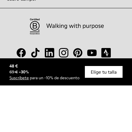
48 €
Elige tu talla
69 €
-
30
%
© Camper, 2026
Suscríbete
para un -10% de descuento