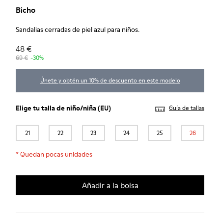
Bicho
Sandalias cerradas de piel azul para niños.
48 €
69 €
-30%
Únete y obtén un 10% de descuento en este modelo
Elige tu
talla de niño/niña
(EU)
Guía de tallas
21
22
23
24
25
26
*
Quedan pocas unidades
Añadir a la bolsa