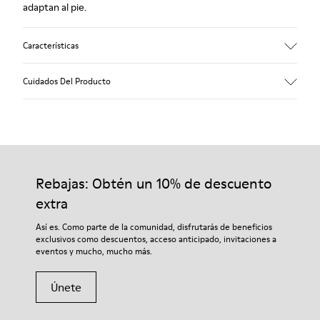
adaptan al pie.
Características
Empeine
Cuidados Del Producto
Piel vacuna
Color
Azul
Suela/Características
Nuestros zapatos se han fabricado con materiales de primera
Suela de goma (20 % reciclada)
calidad cuidadosamente seleccionados. El uso de productos
Sistema de cierre de velcro para un ajuste fácil
adecuados para el cuidado del calzado los protegerá y
Rebajas: Obtén un 10% de descuento
Forro
garantizará que duren más tiempo.
75 % Piel de cerdo 25 % Piel de cerdo con acabado serraje
extra
Si deseas obtener información detallada sobre cómo cuidar de
Así es. Como parte de la comunidad, disfrutarás de beneficios
tu par, visita nuestra
Guía para el cuidado del calzado
.
exclusivos como descuentos, acceso anticipado, invitaciones a
eventos y mucho, mucho más.
Únete