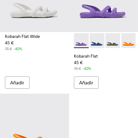
Kobarah Flat Wide
45 €
Kobarah Flat - K100957-010 -
Kobarah Flat - K10095
Kobarah Flat -
Kobarah
75 €
-40%
Kobarah Flat
45 €
75 €
-40%
Añadir
Añadir