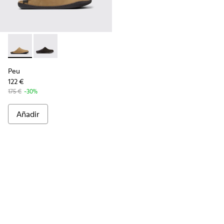
Peu - K100755-004 - Zapatos de nobuk marrones para homb
Peu - K100755-001
Peu
122 €
175 €
-30%
Añadir