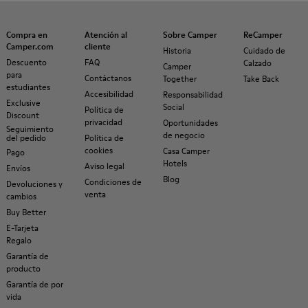
Compra en
Atención al
Sobre Camper
ReCamper
Camper.com
cliente
Historia
Cuidado de
Descuento
FAQ
Calzado
Camper
para
Contáctanos
Together
Take Back
estudiantes
Accesibilidad
Responsabilidad
Exclusive
Social
Política de
Discount
privacidad
Oportunidades
Seguimiento
de negocio
del pedido
Política de
cookies
Casa Camper
Pago
Hotels
Aviso legal
Envíos
Blog
Condiciones de
Devoluciones y
venta
cambios
Buy Better
E-Tarjeta
Regalo
Garantía de
producto
Garantía de por
vida