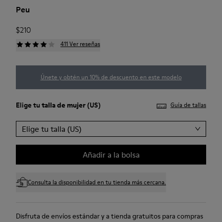
Peu
$210
411 Ver reseñas
Únete y obtén un 10% de descuento en este modelo
Elige tu
talla de mujer
(US)
Guía de tallas
Elige tu talla (US)
Añadir a la bolsa
Consulta la disponibilidad en tu tienda más cercana.
Disfruta de envíos estándar y a tienda gratuitos para compras