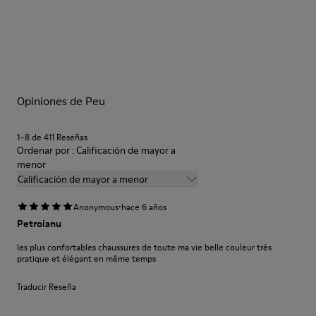
Cordones elásticos.
Nuestros zapatos se han fabricado con materiales de primera
calidad cuidadosamente seleccionados. El uso de productos
Plantilla extraíble.
adecuados para el cuidado del calzado los protegerá y
Forro: 55% Piel porcina, 38% Poliéster, 7% Textil.
garantizará que duren más tiempo.
Opiniones de Peu
Si deseas obtener información detallada sobre cómo cuidar de
tu par, visita nuestra
Guía para el cuidado del calzado
.
1–8 de 411 Reseñas
Ordenar por : Calificación de mayor a
menor
Calificación de mayor a menor
·
Anonymous
hace 6 años
Petroianu
les plus confortables chaussures de toute ma vie belle couleur très
pratique et élégant en même temps
Traducir Reseña