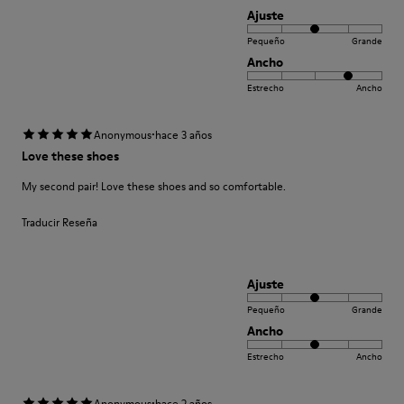
Ajuste
Pequeño
Grande
Ancho
Estrecho
Ancho
·
Anonymous
hace 3 años
Love these shoes
My second pair! Love these shoes and so comfortable.
Traducir Reseña
Ajuste
Pequeño
Grande
Ancho
Estrecho
Ancho
·
Anonymous
hace 2 años