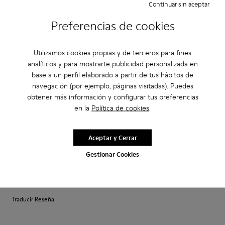
·
Continuar sin aceptar
Anonymous
hace 3 años
Excelente
Preferencias de cookies
Muy comodo excelente compra me gusto
Utilizamos cookies propias y de terceros para fines
analíticos y para mostrarte publicidad personalizada en
Ajuste
base a un perfil elaborado a partir de tus hábitos de
Pequeño
Grande
navegación (por ejemplo, páginas visitadas). Puedes
Ancho
obtener más información y configurar tus preferencias
en la
Política de cookies
.
Estrecho
Ancho
·
Anonymous
hace 3 años
Aceptar y Cerrar
Fast wie Barfußlaufen:-)
Gestionar Cookies
Wunderbar bequemer Schuh mit Charakter den ich schon viele Jahre
kaufe:-) Anfangs manchmal etwas eng passt sich aber sehr schnell an und
sitzt perfekt.
Traducir Reseña