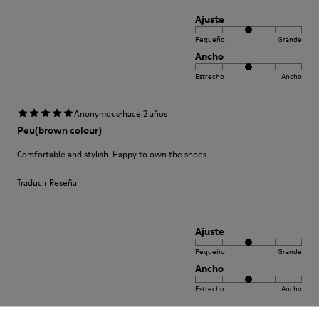
Ajuste
Pequeño
Grande
Ancho
Estrecho
Ancho
·
Anonymous
hace 2 años
Peu(brown colour)
Comfortable and stylish. Happy to own the shoes.
Traducir Reseña
Ajuste
Pequeño
Grande
Ancho
Estrecho
Ancho