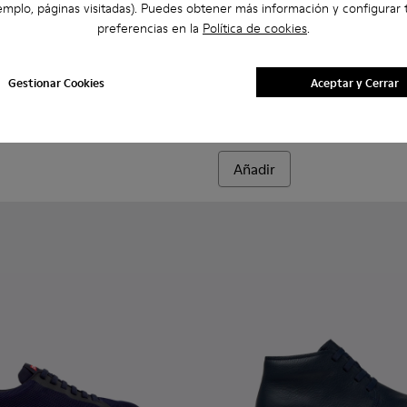
emplo, páginas visitadas). Puedes obtener más información y configurar 
preferencias en la
Política de cookies
.
bre.
084-001
K101097-005 - Sneakers de ante y piel azul y marrón para hombr
Walk - K101097-009
Drift Walk - K101097-008 - Zapatillas de piel y nobuk azules 
Drift Walk - K101097-007
Drift Walk - K101097-006
Drift Walk - K101097-003
Drift Walk - K101097-002
Norman - K100998-008 - Zapa
Norman - K100998-0
Norman - K10
Norman
Gestionar Cookies
Aceptar y Cerrar
Norman
$133
$190
-30%
Añadir