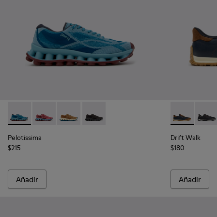
Pelotissima - K101109-011 - Zapatillas azules de materiales t
Pelotissima - K101109-010
Pelotissima - K101109-007
Pelotissima - K101109-006
Drift Walk - 
Drift 
Pelotissima
Drift Walk
$215
$180
Añadir
Añadir