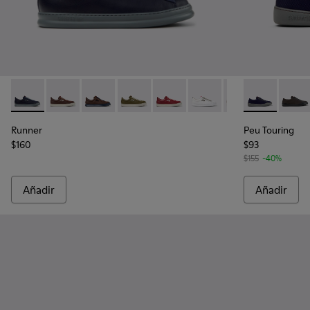
Runner - K101052-013 - Zapatillas de piel y nobuk azules par
Runner - K101052-015
Runner - K101052-014
Runner - K101052-012
Runner - K101052-011
Runner - K101052-010
Runner - K10105
Peu Touring -
Runner - 
Peu T
Run
Runner
Peu Touring
$160
$93
$155
-40%
Añadir
Añadir