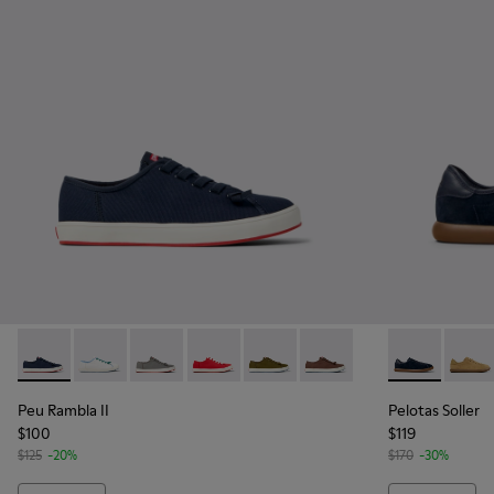
Peu Rambla II - K101095-001 - Sneakers de tejido azules par
Peu Rambla II - K101095-006
Peu Rambla II - K101095-005
Peu Rambla II - K101095-004
Peu Rambla II - K101095-003
Peu Rambla II - K101095
Pelotas Solle
Pelota
Peu Rambla II
Pelotas Soller
$100
$119
$125
-20%
$170
-30%