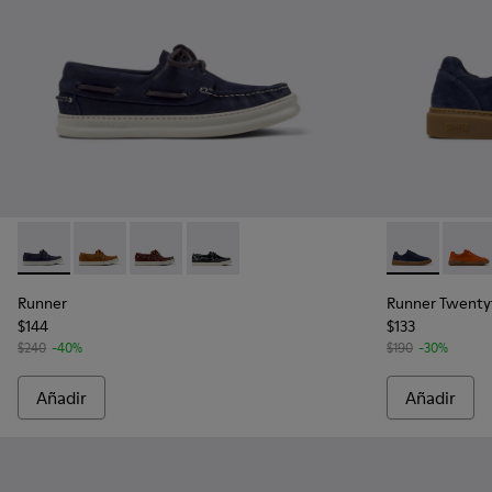
Runner - K101073-006 - Mocasines de nobuk azules para ho
Runner - K101073-005
Runner - K101073-003
Runner - K101073-002
Runner Twent
Runne
Runner
Runner Twenty
$144
$133
$240
-40%
$190
-30%
Añadir
Añadir