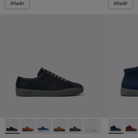
Añadir
Añadir
Peu Touring - K100479-051 - Zapatillas de piel azules para h
Peu Touring - K100479-062
Peu Touring - K100479-061 - Sneakers de piel
Peu Touring - K100479-059
Peu Touring - K100479-058
Peu Touring - K100479-
Peu Touring - K1
Peu Touring -
Peu Touri
Peu T
Peu