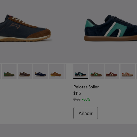
écnicos reciclados para hombre.
K101097-008 - Zapatillas de piel y nobuk azules para hombre.
Walk - K101097-009
Drift Walk - K101097-007
Drift Walk - K101097-006
Drift Walk - K101097-005 - Sneakers de ante y 
Drift Walk - K101097-003
Drift Walk - K101097-002
Pelotas Soller - K100937-027
Pelotas Soller - K100
Pelotas Soller
Pelotas
Pelotas Soller
$115
$165
-30%
Añadir