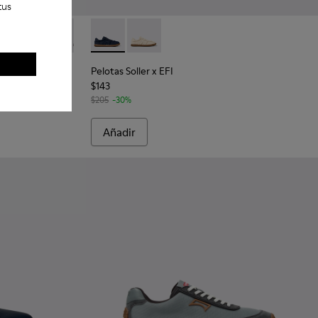
tus
e.
para hombre.
tos de ante azules para hombre.
10
0998-009
 - K100998-007
Norman - K100998-005
Norman - K100998-002
Norman - K100998-001
Pelotas Soller x EFI - K101033-002 - Sneaker
Pelotas Soller x EFI - K101033-001
Pelotas Soller x EFI
$143
$205
-30%
Añadir