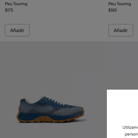
Peu Touring
Peu Touring
$175
$165
Añadir
Añadir
Utilizam
person