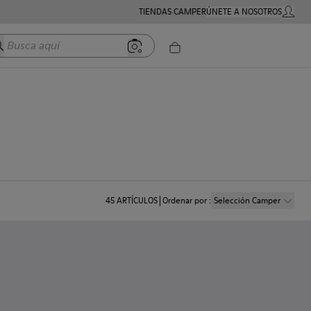
TIENDAS CAMPER
ÚNETE A NOSOTROS
MI CUE
usca aquí
45
ARTÍCULOS
Ordenar por
:
Selección Camper