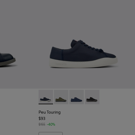
s de piel y tejido azules para hombre.
001
Peu Touring - K100881-018 - Sneakers de tej
Peu Touring - K100881-016
Peu Touring - K100881-014
Peu Touring - K100881
Peu Touring
$93
$155
-40%