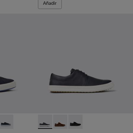
Añadir
kers de tejido azules para hombre.
2
0158-021
 - K100158-020
Andratx - K100158-011
Chasis - K100836-011 - Zapatos de piel azule
Chasis - K100836-016
Chasis - K100836-001