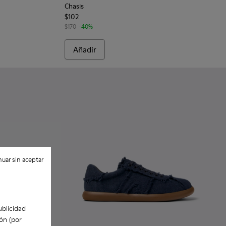
Chasis
$102
$170
-40%
Añadir
uar sin aceptar
ublicidad
ón (por