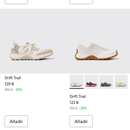
Drift Trail
129 €
Drift Trail - K201872-001 - Za
Drift Trail - K201872-
Drift Trail - K
Drift Tr
185 €
-30%
Drift Trail
122 €
175 €
-30%
Añadir
Añadir