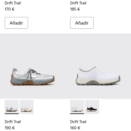
Drift Trail
Drift Trail
170 €
185 €
Añadir
Añadir
Drift Trail - K201988-001 - Zapatillas de piel y nobuk grises p
Drift Trail - K201988-002 - Zapatillas blancas de piel 
Drift Trail - K202130-001 - W
Drift Trail - K202130-
Drift Trail
Drift Trail
190 €
160 €