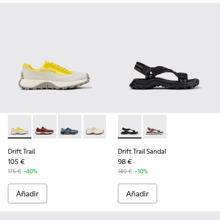
Drift Trail - K201872-003 - Zapatillas grises de materiales té
Drift Trail - K201872-006 - Zapatillas burdeos de mate
Drift Trail - K201872-004 - Zapatillas azules d
Drift Trail - K201872-001 - Zapatillas b
Drift Trail Sandal - K201879-0
Drift Trail Sandal - K
Drift Trail
Drift Trail Sandal
105 €
98 €
175 €
-40%
140 €
-30%
Añadir
Añadir