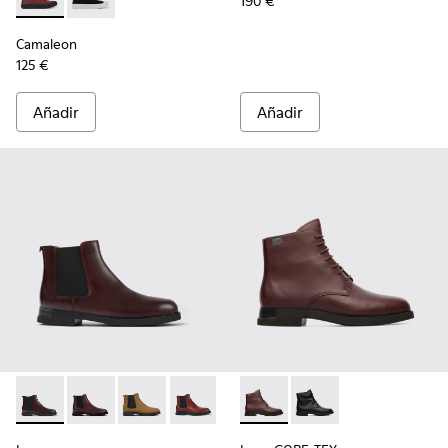
190 €
Camaleon - K400615-003 - Botas burdeos para mujer
Camaleon - K400615-001
Camaleon
125 €
Añadir
Añadir
Iman - K400299-023 - Botas Chelsea burdeos de piel para m
Iman - K400299-024 - Botines chelsea de piel burdeo
Iman - K400299-022
Iman - K400299-014 - Botines de piel 
Iman - K400299-010
Iman GORE-TEX - K400342-0
Iman - K400299-009
Iman GORE-TEX - K40
Iman - K400299-