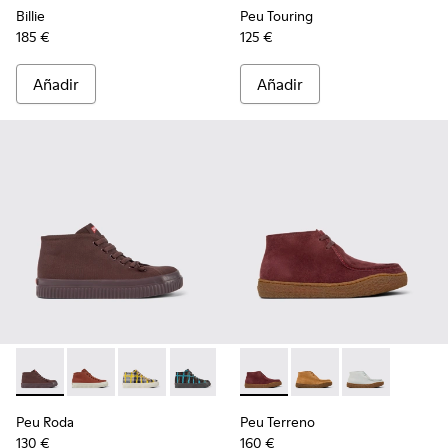
Billie
Peu Touring
185 €
125 €
Añadir
Añadir
Peu Roda - K400742-002 - Botines de textil burdeos para mu
Peu Roda - K400742-006
Peu Roda - K400742-005
Peu Roda - K400742-004
Peu Roda - K400742-003
Peu Terreno - K400813-001 -
Peu Roda - K400742-001
Peu Terreno - K4008
Peu Terreno -
Peu Roda
Peu Terreno
130 €
160 €