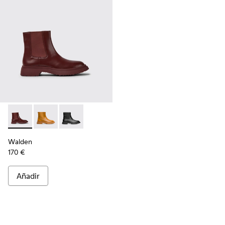
Walden - K400531-005 - Botas de piel burdeos para mujer
Walden - K400531-003
Walden - K400531-001
Walden
170 €
Añadir