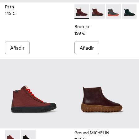
Path
145 €
Brutus+ - K400816-003 - Bot
Brutus+ - K400816-011
Brutus+ - K40
Brutus
Brutus+
199 €
Añadir
Añadir
Ground MICHELIN