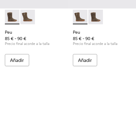
Peu - K900192-001 - Brown Gray
Peu - K900192-004 - Botas de nobuck marrón grisác
Peu - K900192-004 - Botas d
Peu - K900192-001 - 
Peu
Peu
85 € - 90 €
85 € - 90 €
Precio final acorde a la talla
Precio final acorde a la talla
Añadir
Añadir