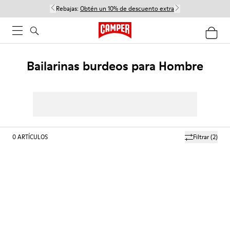
Rebajas:
Obtén un 10% de descuento extra
Bailarinas burdeos para Hombre
0
ARTÍCULOS
Filtrar
(2)