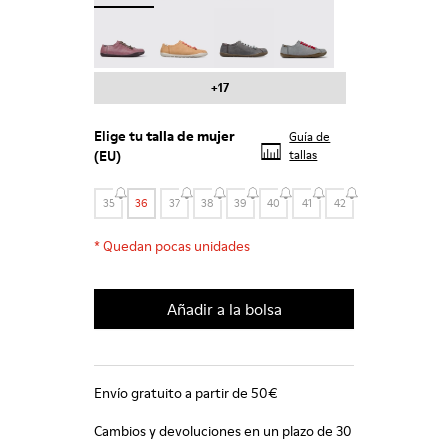
Peu - 20848-203
Peu - 20848-197
Peu - 20848-187
Peu - 20848-183
+17
Elige tu
talla de mujer
Guía de
(EU)
tallas
35
36
37
38
39
40
41
42
*
Quedan pocas unidades
Añadir a la bolsa
Envío gratuito a partir de 50€
Cambios y devoluciones en un plazo de 30