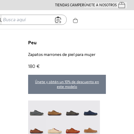
TIENDAS CAMPER
ÚNETE A NOSOTROS
Tus Pedido
usca aquí
Peu
Zapatos marrones de piel para mujer
180 €
Únete y obtén un 10% de descuento en
este modelo
Peu - 20848-252
Peu - 20848-251
Peu - 20848-247
Peu - 20848-228
Peu - 20848-225 - Zapatos marrones de piel para
Peu - 20848-214
Peu - 20848-211
Peu - 20848-206