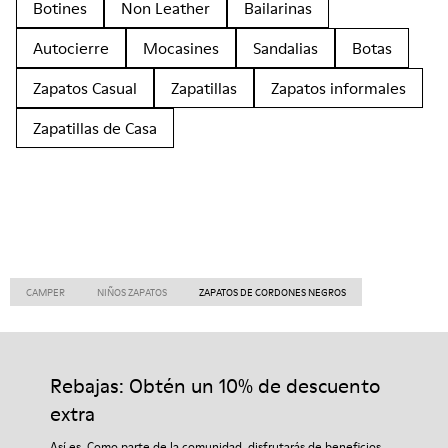
Botines
Non Leather
Bailarinas
Autocierre
Mocasines
Sandalias
Botas
Zapatos Casual
Zapatillas
Zapatos informales
Zapatillas de Casa
CAMPER
NIÑOS ZAPATOS
ZAPATOS DE CORDONES NEGROS
Rebajas: Obtén un 10% de descuento
extra
Así es. Como parte de la comunidad, disfrutarás de beneficios