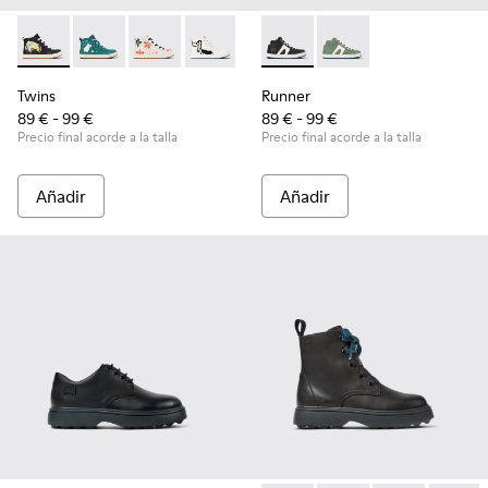
Twins - K900261-010 - Sneaker botín de piel multicolor para 
Twins - K900261-013
Twins - K900261-012
Twins - K900261-009
Twins - K900261-008
Runner - K900349-001 - Sneak
Runner - K900349-00
Twins
Runner
89 € - 99 €
89 € - 99 €
Precio final acorde a la talla
Precio final acorde a la talla
Añadir
Añadir