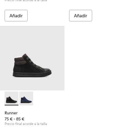
Añadir
Añadir
Runner - K900128-003 - Black
Runner - K900128-004
Runner
75 € - 85 €
Precio final acorde a la talla