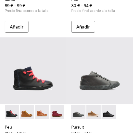
89 € - 99 €
80 € - 94 €
Precio final acorde a la talla
Precio final acorde a la talla
Añadir
Añadir
Peu - 90085-069 - Black
Peu - 90085-087
Peu - 90085-085
Peu - 90085-082
Peu - 90085-081
Pursuit - K900164-010 - Blac
Peu - 90085-080
Pursuit - K900164-00
Peu - 90085-079
Pursuit - K900
Peu - 900
Pe
Peu
Pursuit