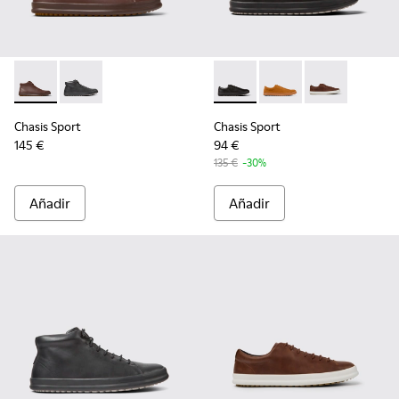
Chasis Sport - K300236-022 - Botines de piel marrones para
Chasis Sport - K300236-004 - Botines de piel negros
Chasis Sport - K100373-008 -
Chasis Sport - K1003
Chasis Sport -
Chasis Sport
Chasis Sport
145 €
94 €
135 €
-30%
Añadir
Añadir