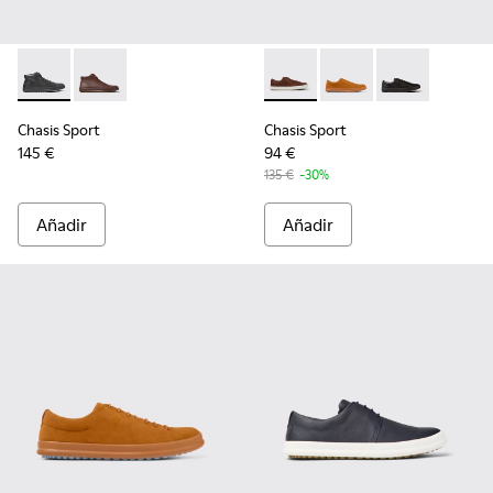
Chasis Sport - K300236-004 - Botines de piel negros para h
Chasis Sport - K300236-022 - Botines de piel marron
Chasis Sport - K100373-023 -
Chasis Sport - K1003
Chasis Sport -
Chasis Sport
Chasis Sport
145 €
94 €
135 €
-30%
Añadir
Añadir