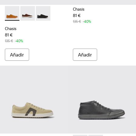
Chasis
81 €
Chasis - K100373-042 - Zapatos marrones de nobuk para ho
Chasis - K100373-023 - Zapatos de piel marrones par
Chasis - K100373-008 - Zapatos de piel negro
135 €
-40%
Chasis
81 €
135 €
-40%
Añadir
Añadir