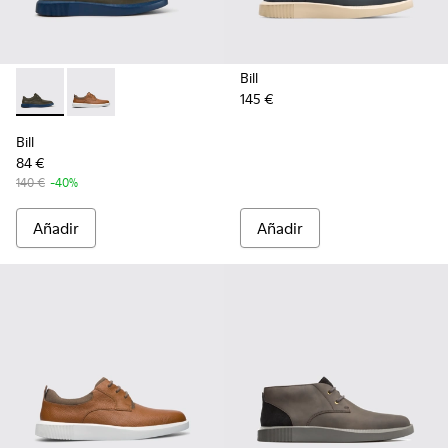
Bill
145 €
Bill - K100655-015 - Zapatos de piel con cordones en color gr
Bill - K100655-010 - Zapato en color marrón claro p
Bill
84 €
140 €
-40%
Añadir
Añadir