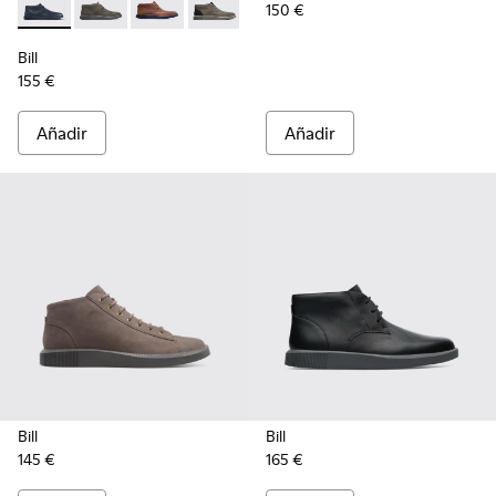
150 €
Bill - K300235-019 - Botín de cordones azul para hombre
Bill - K300235-017 - Botín de cordones gris oscuro p
Bill - K300235-008 - Brown
Bill - K300235-002 - Grey
Bill
155 €
Añadir
Añadir
Bill
Bill
145 €
165 €