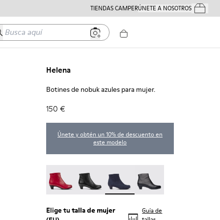
TIENDAS CAMPER
ÚNETE A NOSOTROS
Tus Pedido
usca aquí
Helena
Botines de nobuk azules para mujer.
150 €
Únete y obtén un 10% de descuento en
este modelo
Helena - 46232-040
Helena - 46232-036
Helena - 46232-034 - Botines de
Helena - 46232-030
Elige tu
talla de mujer
Guía de
tallas