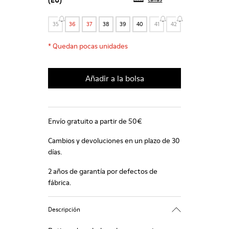
(EU)
35
36
37
38
39
40
41
42
*
Quedan pocas unidades
Añadir a la bolsa
Envío gratuito a partir de 50€
Cambios y devoluciones en un plazo de 30
días.
2 años de garantía por defectos de
fábrica.
Descripción