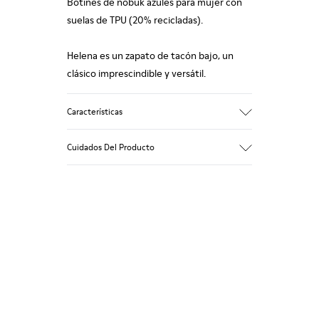
Botines de nobuk azules para mujer con
suelas de TPU (20% recicladas).
Helena es un zapato de tacón bajo, un
clásico imprescindible y versátil.
Características
Empeine
Cuidados Del Producto
100 % Piel vacuna
Color
Azul/
Suela/Características
Nuestros zapatos se han fabricado con
Suela de TPU (20 % reciclado)
materiales de primera calidad
Forro
cuidadosamente seleccionados. El uso de
56,46 % PU, 30,4 % PET, 13,14 % PET
productos adecuados para el cuidado del
reciclado
calzado los protegerá y garantizará que
duren más tiempo.
Si deseas obtener información detallada