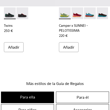
Twins - 27823-026 - Zapatos de piel multicolor para mujer.
Twins - 27823-023
Camper x SUNNEI - PELOTISSIM
Camper x SUNNEI - PE
Camper x SUNN
Camper 
Twins
Camper x SUNNEI -
PELOTISSIMA
250 €
220 €
Añadir
Añadir
Más estilos de la Guía de Regalos
Para ella
Para él
Para niños
Accesorios