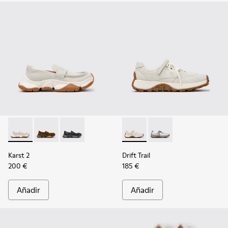
Karst 2 - K201992-003 - Mocasines de piel blancos para muje
Karst 2 - K201992-004 - Mocasines de ante marrones 
Karst 2 - K201992-001 - Mocasines de piel neg
Drift Trail - K201988-002 - Za
Drift Trail - K201988-
Karst 2
Drift Trail
200 €
185 €
Añadir
Añadir