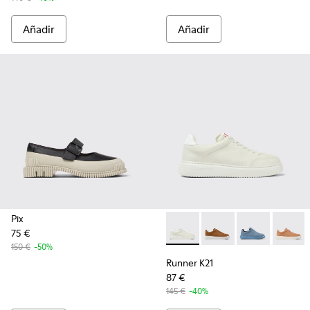
Añadir
Añadir
Pix
75 €
Runner K21 - K201438-003 - Z
Runner K21 - K201438
Runner K21 - 
Runner 
150 €
-50%
Runner K21
87 €
145 €
-40%