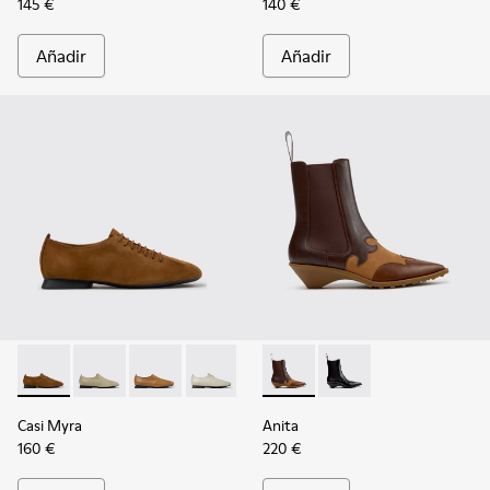
145 €
140 €
Añadir
Añadir
Casi Myra - K201802-005 - Zapatos de nobuk marrones para 
Casi Myra - K201802-004
Casi Myra - K201802-003
Casi Myra - K201802-002
Casi Myra - K201802-001
Anita - K400840-002 - Botine
Anita - K400840-001 -
Casi Myra
Anita
160 €
220 €