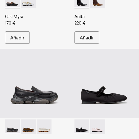
Casi Myra - K201952-001 - Bailarinas negras de piel para muje
Casi Myra - K201952-002
Anita - K400840-001 - Botine
Anita - K400840-002 -
Casi Myra
Anita
170 €
220 €
Añadir
Añadir
Karst 2 - K201992-001 - Mocasines de piel negros para mujer
Karst 2 - K201992-004 - Mocasines de ante marrones 
Karst 2 - K201992-003 - Mocasines de piel bla
Casi Myra - K201993-003 - Bai
Casi Myra - K201993-