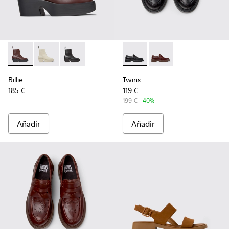
Billie - K400754-007 - Botines de piel burdeos para mujer.
Billie - K400754-006 - Botines de piel beige claro pa
Billie - K400754-002 - Botines de piel negra p
Twins - K201873-001 - Mocasi
Twins - K201873-002 -
Billie
Twins
185 €
119 €
199 €
-40%
Añadir
Añadir