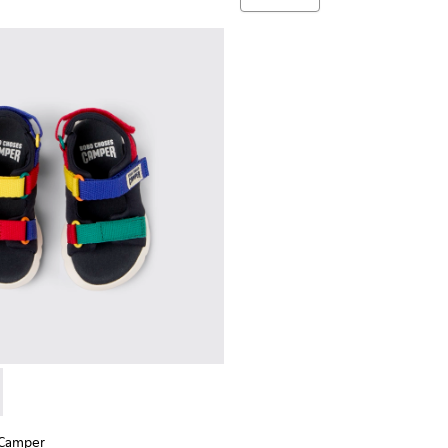
 Camper - K800527-003 - Sandalias de tejido multicolor para n
Choses x Camper - K800527-001
 Camper