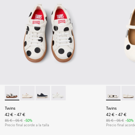
Twins - K800247-031 - Sneakers de piel blancas para niños.
Twins - K800247-030
Twins - K800247-028 - Sneakers de piel azules
Twins - K800247-024
Twins - K8004
Twins
Twins
Twins
42 € - 47 €
42 € - 47 €
85 € - 95 €
-50%
85 € - 95 €
-50%
Precio final acorde a la talla
Precio final acorde