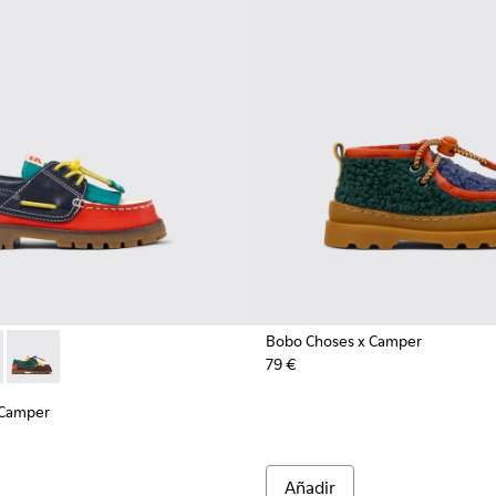
Bobo Choses x Camper
79 €
x Camper - K800642-001 - Mocasines de piel y nobuk multicolo
hoses x Camper - K800642-003 - Náuticos de piel y nobuk mult
Bobo Choses x Camper - K800642-002 - Náutico multicolor de 
 Camper
Añadir