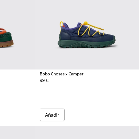
Bobo Choses x Camper
99 €
para niños.
nobuk para niños.
buk multicolor para niños.
Añadir