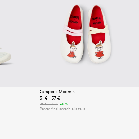
Camper x Moomin
51 € - 57 €
kers de tejido y piel blancas para niños.
003
0691-002 - Sneakers de tejido y piel negras para niños.
85 € - 95 €
-40%
Precio final acorde a la talla