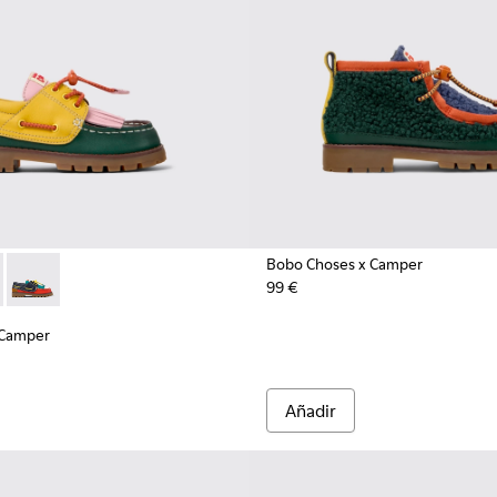
Bobo Choses x Camper
99 €
 piel y nobuk para niños.
el y nobuk multicolor para niños.
es de piel y nobuk multicolor para niños.
 Camper - K800642-003 - Náuticos de piel y nobuk multicolor 
hoses x Camper - K800642-002 - Náutico multicolor de piel y 
Bobo Choses x Camper - K800642-001 - Mocasines de piel y no
 Camper
Añadir