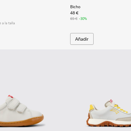
Bicho
48 €
69 €
-30%
 a la talla
Añadir