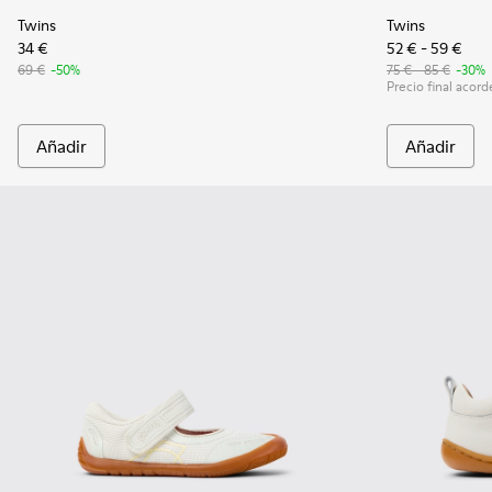
Twins
Twins
34 €
52 € - 59 €
69 €
-50%
75 € - 85 €
-30%
Precio final acorde
Añadir
Añadir