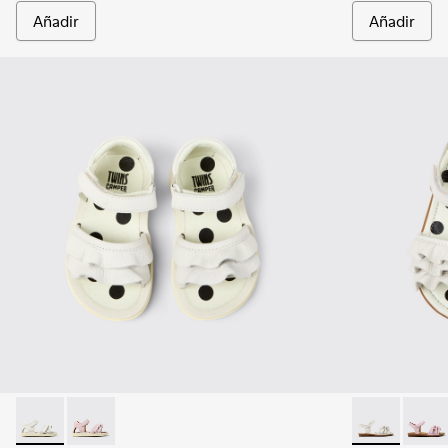
Añadir
Añadir
Twins - K800678-001 - Sandalias de piel blancas para niños.
Twins - K800678-002
Twins - K8006
Twins