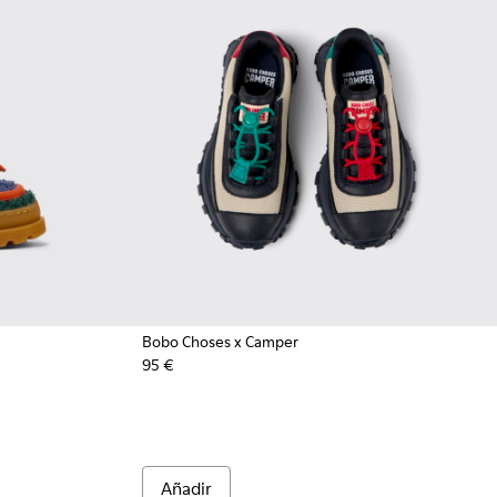
Bobo Choses x Camper
95 €
r para niños.
icolor para niños.
piel y nobuk para niños.
Añadir