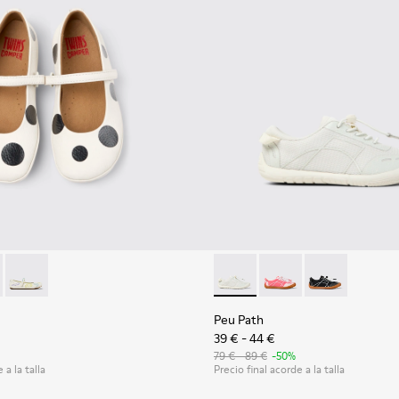
 para niños.
86-011 - Bailarinas de piel en blanco y negro para niños.
 - K800486-007
Twins - K800486-005
Peu Path - K800691-001 - Snea
Peu Path - K800691-
Peu Path - K80
Peu Path
39 € - 44 €
79 € - 89 €
-50%
 a la talla
Precio final acorde a la talla