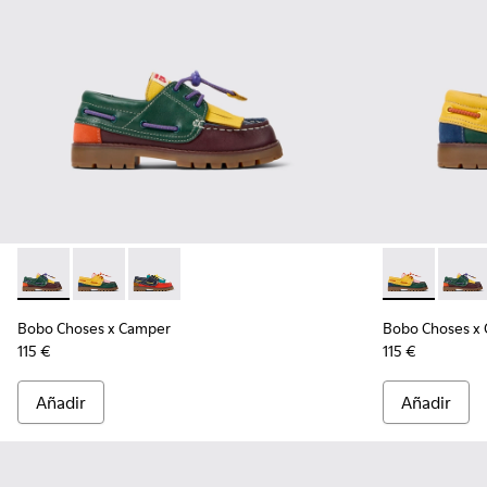
Bobo Choses x Camper - K800642-002 - Náutico multicolor de
Bobo Choses x Camper - K800642-003 - Náuticos de pi
Bobo Choses x Camper - K800642-001 - Mocasin
Bobo Choses x
Bobo C
Bobo Choses x Camper
Bobo Choses x
115 €
115 €
Añadir
Añadir