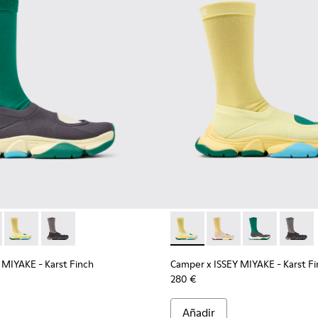
s negras de materiales de alta tecnología para hombre.
Sneakers beige de materiales de alta tecnología para hombre.
-004 - Sneakers grises de materiales de alta tecnología para 
K101115-003 - Sneakers amarillas de materiales de alta tecnolo
Y MIYAKE - Karst Finch - K101115-004 - Sneakers grises de mat
 x ISSEY MIYAKE - Karst Finch - K101115-005 - Sneakers beige 
Camper x ISSEY MIYAKE - Karst Finch - K101115-003 - Sneakers
Camper x ISSEY MIYAKE - Karst Finch - K101115-001 - S
Camper x ISSEY MIYAKE - Kars
Camper x ISSEY MIYAKE
Camper x ISSEY
Camper 
 MIYAKE - Karst Finch
Camper x ISSEY MIYAKE - Karst F
280 €
Añadir