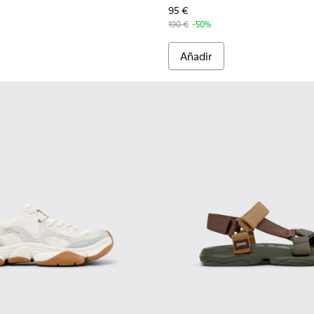
95 €
190 €
-50%
Añadir