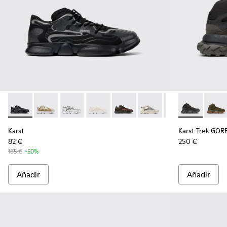
Karst - K100992-004 - Sneakers de PET reciclado multicolor
Karst - K100992-009 - Sneakers de PET reciclado mul
Karst - K100992-007 - Sneakers de PET recicl
Karst - K100992-006 - Sneakers de PET
Karst - K100992-003 - Sneaker 
Karst - K100992-002 - S
Karst - K100992-
Karst Trek GO
Karst 
Karst
Karst Trek GOR
82 €
250 €
165 €
-50%
Añadir
Añadir