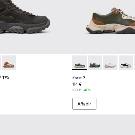
 para hombre.
ticolor para hombre.
ado multicolor para hombre.
 reciclado multicolor para hombre.
de tejido multicolor para hombre
neaker de tejido multicolor para hombre
001
RE-TEX - K300499-001 - Botines multicolores de tejido y nobu
Trek GORE-TEX - K300499-004 - Botines verdes de tejido y no
Karst Trek GORE-TEX - K300499-003 - Botines marrones y gri
Karst 2 - K101068-003 - Snea
Karst 2 - K101068-016
Karst 2 - K101
Karst 2
E-TEX
Karst 2
114 €
190 €
-40%
Añadir