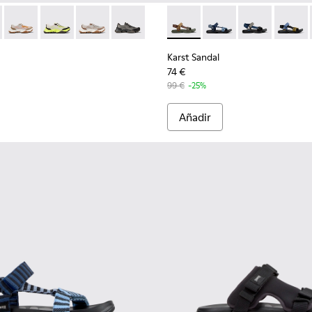
para hombre.
les para hombre.
jido marrones para hombre.
 de PET reciclado multicolor para hombre.
03 - Sandalias de PET reciclado multicolor para hombre.
01048-001 - Sandalias de tejido negras para hombre.
1069-009 - Sneakers con materiales técnicos para hombre.
2 - K101069-010 - Sneaker con materiales técnicos marrón par
Karst 2 - K101069-008 - Sneakers con materiales técnicos pa
Karst 2 - K101069-003 - Sneakers multicolores de tecn
Karst 2 - K101069-002
Karst 2 - K101069-001 - Sneakers multic
Karst Sandal - K101048-006 -
Karst Sandal - K10104
Karst Sandal -
Karst S
Karst Sandal
74 €
99 €
-25%
Añadir