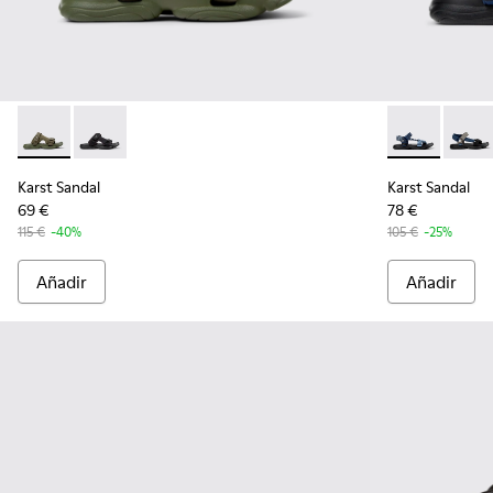
Karst Sandal - K101103-002 - Sandalias tejido verdes para ho
Karst Sandal - K101103-001 - Sandalias de tejido negr
Karst Sandal 
Karst 
Karst Sandal
Karst Sandal
69 €
78 €
115 €
-40%
105 €
-25%
Añadir
Añadir