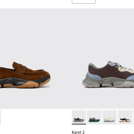
a hombre.
les para hombre.
ido multicolor para hombre.
s de tejido marrones para hombre.
ndalias de PET reciclado multicolor para hombre.
004
01048-003 - Sandalias de PET reciclado multicolor para hombre
01142-003 - Mocasines de ante marrón para hombre.
2 - K101142-001 - Mocasines de piel negros para hombre.
Karst 2 - K101068-008 - Snea
Karst 2 - K101068-016
Karst 2 - K101
Karst 2
Karst 2