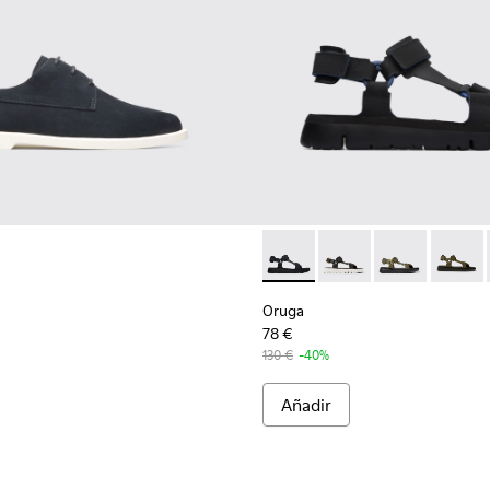
051
00479-022
ng - K100479-021
u Touring - K100479-003
Peu Touring - K100479-001
Oruga - K100416-005 - Sanda
Oruga - K100416-023
Oruga - K1004
Oruga 
Oruga
78 €
130 €
-40%
Añadir