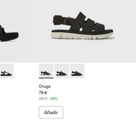
lia en negro para hombre
16-022
- K100416-016
Oruga - K100416-011
Oruga - K100470-006 - Sandalia negra para
Oruga - K100470-013
Oruga - K100470-004
Oruga
78 €
130 €
-40%
Añadir