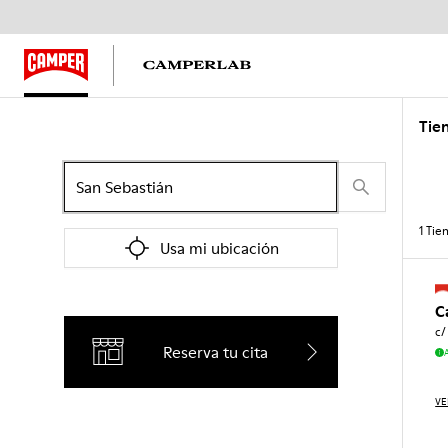
Tie
1
Tie
Usa mi ubicación
C
c/
Reserva tu cita
VE