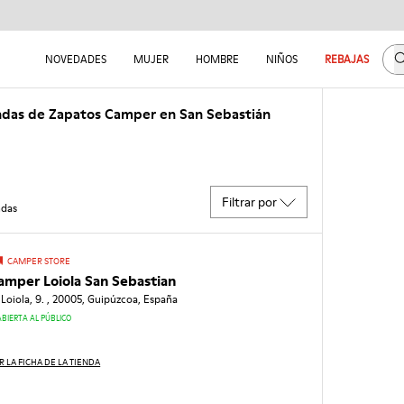
B
NOVEDADES
MUJER
HOMBRE
NIÑOS
REBAJAS
ndas de Zapatos Camper en San Sebastián
Filtrar por
ndas
CAMPER STORE
amper Loiola San Sebastian
 Loiola, 9. , 20005, Guipúzcoa, España
ABIERTA AL PÚBLICO
R LA FICHA DE LA TIENDA