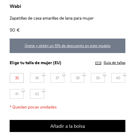
Wabi
Zapatillas de casa amarillas de lana para mujer
90 €
Únete y obtén un 10% de descuento en este modelo
Elige tu
talla de mujer
(EU)
Guía de tallas
35
36
37
38
39
40
41
42
*
Quedan pocas unidades
Añadir a la bolsa