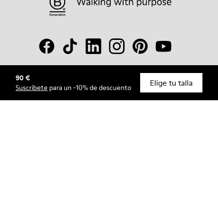
90 €
© Camper, 2026
Elige tu talla
Suscríbete
para un -10% de descuento