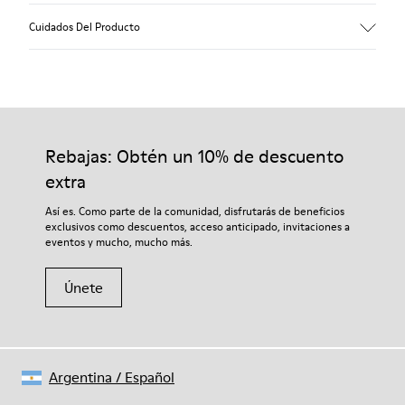
Empeine
Cuidados Del Producto
Lana reciclada
Color
Multicolor
Suela/Características
Nuestros zapatos se han fabricado con materiales de primera
80% goma / 20% goma reciclada
calidad cuidadosamente seleccionados. El uso de productos
Plantilla
adecuados para el cuidado del calzado los protegerá y
Rebajas: Obtén un 10% de descuento
EVA
garantizará que duren más tiempo.
Forro
extra
76% Textil (55% lana, 45% Poliéster reciclado), 24% Poliéster
Si deseas obtener información detallada sobre cómo cuidar de
Así es. Como parte de la comunidad, disfrutarás de beneficios
reciclado
tu par, visita nuestra
Guía para el cuidado del calzado
.
exclusivos como descuentos, acceso anticipado, invitaciones a
eventos y mucho, mucho más.
Únete
Argentina
/
Español