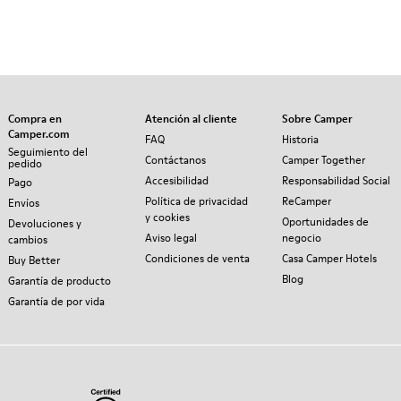
Compra en
Atención al cliente
Sobre Camper
Camper.com
FAQ
Historia
Seguimiento del
Contáctanos
Camper Together
pedido
Accesibilidad
Responsabilidad Social
Pago
Política de privacidad
ReCamper
Envíos
y cookies
Oportunidades de
Devoluciones y
Aviso legal
negocio
cambios
Condiciones de venta
Casa Camper Hotels
Buy Better
Blog
Garantía de producto
Garantía de por vida