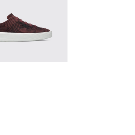
s para mujer.
027
400374-026
ng - K400374-024
 Touring - K400374-017
Peu Touring - K400374-016
Peu Touring - K400374-015
Peu Touring - K400374-014
Peu Touring - K400374-009