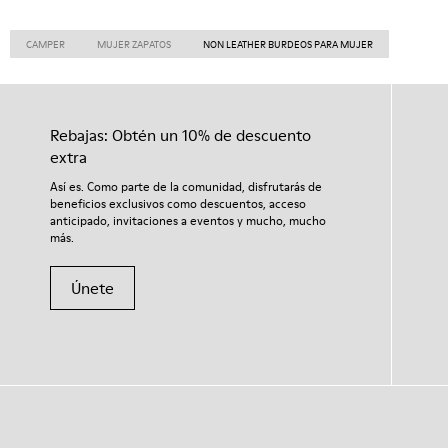
CAMPER
MUJER ZAPATOS
NON LEATHER BURDEOS PARA MUJER
Rebajas: Obtén un 10% de descuento
extra
Así es. Como parte de la comunidad, disfrutarás de
beneficios exclusivos como descuentos, acceso
anticipado, invitaciones a eventos y mucho, mucho
más.
Únete