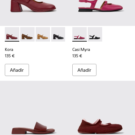
Kora - K201799-009 - Bailarinas de piel burdeos para mujer.
Kora - K201799-008
Kora - K201799-007
Kora - K201799-001
Casi Myra - K201804-003 - Za
Casi Myra - K201804-
Kora
Casi Myra
135 €
135 €
Añadir
Añadir