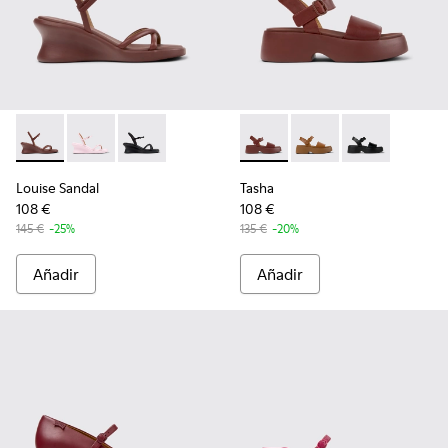
Louise Sandal - K201916-002 - Sandalias de piel burdeos para
Louise Sandal - K201916-003
Louise Sandal - K201916-001
Tasha - K201659-012 - Sandali
Tasha - K201659-011
Tasha - K2016
Louise Sandal
Tasha
108 €
108 €
145 €
-25%
135 €
-20%
Añadir
Añadir