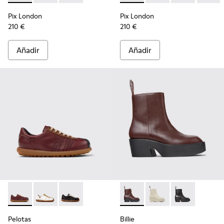
Pix London
Pix London
210 €
210 €
Añadir
Añadir
Pelotas - K201758-007 - Zapatos de piel multicolor para muje
Pelotas - K201758-010
Pelotas - K201758-001
Billie - K400754-007 - Botine
Billie - K400754-006
Billie - K4007
Pelotas
Billie