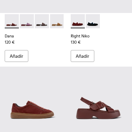
Dana - K201740-014 - Sandalias de piel burdeos para mujer.
Dana - K201740-015
Dana - K201740-013
Dana - K201740-011
Dana - K201740-008
Right Niko - K201944-004 - Ba
Dana - K201740-004
Right Niko - K201944
Dana - K201740-
Dana
Right Niko
120 €
130 €
Añadir
Añadir