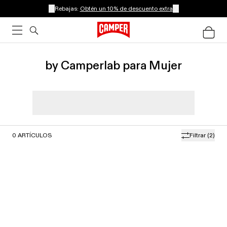
Rebajas:
Obtén un 10% de descuento extra
by Camperlab para Mujer
0
ARTÍCULOS
Filtrar
(2)