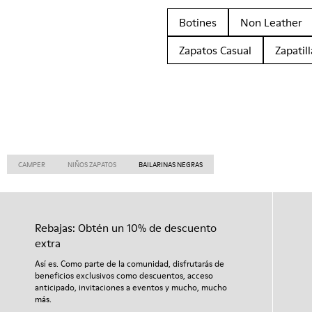
Botines
Non Leather
Zapatos Casual
Zapatill
CAMPER
NIÑOS ZAPATOS
BAILARINAS NEGRAS
Rebajas: Obtén un 10% de descuento
extra
Así es. Como parte de la comunidad, disfrutarás de
beneficios exclusivos como descuentos, acceso
anticipado, invitaciones a eventos y mucho, mucho
más.