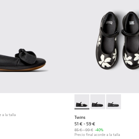
Twins - K800549-006 - Bailari
Twins - K800549-003 -
Twins - K80054
 a la talla
Twins
51 € - 59 €
85 € - 99 €
-40%
Precio final acorde a la talla