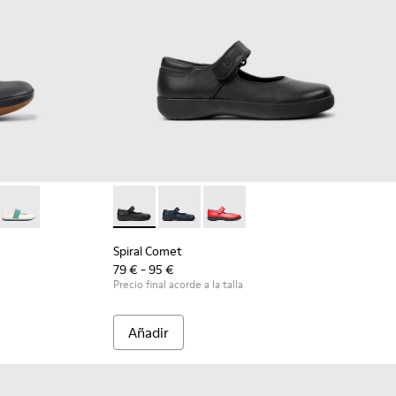
s de piel negras para niños.
-116
- 80025-109
RIGHT - 80025-030
Spiral Comet - 80356-003 - Zapatos de piel n
Spiral Comet - 80356-031
Spiral Comet - 80356-030
Spiral Comet
79 € - 95 €
Precio final acorde a la talla
Añadir