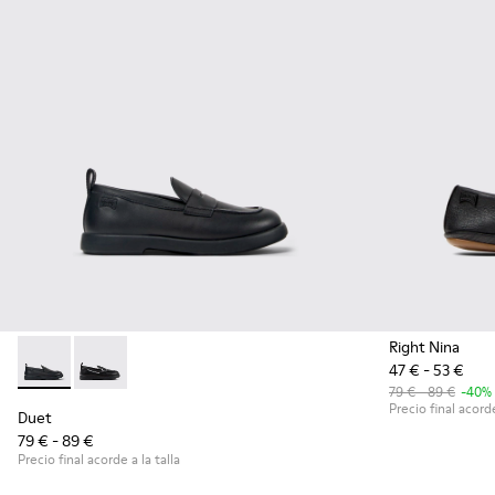
Right Nina
47 € - 53 €
Duet - K800609-001 - Mocasines negros de piel para niños.
Duet - K800609-003
79 € - 89 €
-40%
Precio final acorde
Duet
79 € - 89 €
Precio final acorde a la talla