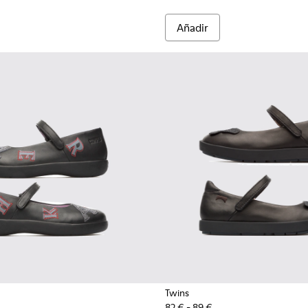
Añadir
Twins
82 € - 89 €