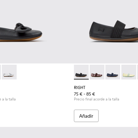
ra niños.
el para niños
02-006 - Bailarinas de piel negras para niños.
 - K800702-004
Right - K800702-002
RIGHT - 80025-053 - Bailarina
RIGHT - 80025-160
RIGHT - 80025
RIGHT 
RIGHT
75 € - 85 €
 a la talla
Precio final acorde a la talla
Añadir