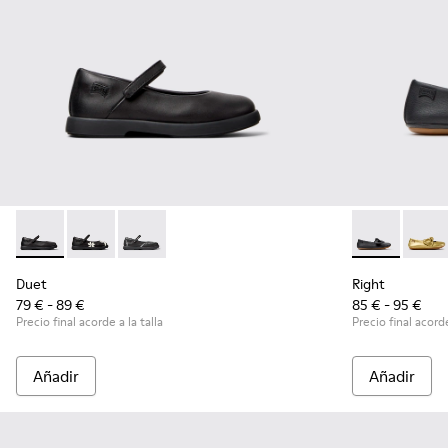
Duet - K800549-003 - Bailarinas de piel negras para niños.
Duet - K800549-006 - Bailarinas multicolor de piel pa
Duet - K800549-001 - Merceditas negras de pi
Right - K8007
Right
Duet
Right
79 € - 89 €
85 € - 95 €
Precio final acorde a la talla
Precio final acorde
Añadir
Añadir