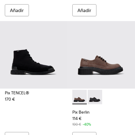
Añadir
Añadir
Pix TENCEL®
170 €
Pix Berlin - K101051-002 - Z
Pix Berlin - K101051-
Pix Berlin
114 €
190 €
-40%