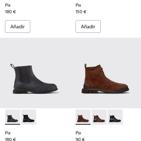
Pix
Pix
180 €
150 €
Añadir
Añadir
Pix - K300562-002 - Botines de piel grises para hombre.
Pix - K300562-001 - Botines de piel negros para hom
Pix - K300542-003 - Botines
Pix - K300542-005 - B
Pix - K300542-
Pix
Pix
180 €
90 €