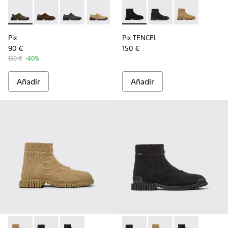
Pix - K101076-003 - Zapatos verdes afelpados para hombre.
Pix - K101076-010 - Zapatos de piel marrones para h
Pix - K101076-008 - Zapatos de piel grises pa
Pix - K101076-006 - Zapatos de ante 
Pix - K101076-005 - Zapatos de
Pix TENCEL - K300262-009 - 
Pix - K101076-001 - Zapa
Pix TENCEL - K300262
Pix TENCEL - 
Pix
Pix TENCEL
90 €
150 €
150 €
-40%
Añadir
Añadir