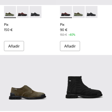
Pix - K100360-052 - Zapatos verdes para hombre
Pix - K100360-066 - Zapatos multicolores de nobuk y
Pix - K100360-032 - Zapatos negros de piel p
Pix - K100360-066 - Zapatos 
Pix - K100360-052 - 
Pix - K100360-
Pix
Pix
150 €
90 €
150 €
-40%
Añadir
Añadir