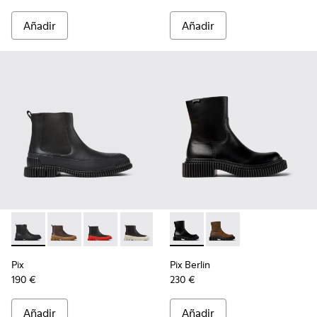
Añadir
Añadir
Pix - K300252-015 - Botines negros de piel para hombre.
Pix - K300252-028 - Botín Chelsea de piel marrón pa
Pix - K300252-027 - Botín Chelsea de piel ne
Pix - K300252-023 - Botas Chelsea neg
Pix - K300252-020 - Botas Chel
Pix Berlin - K300525-001 - B
Pix - K300252-019 - Bota
Pix Berlin - K300525
Pix
Pix Berlin
190 €
230 €
Añadir
Añadir