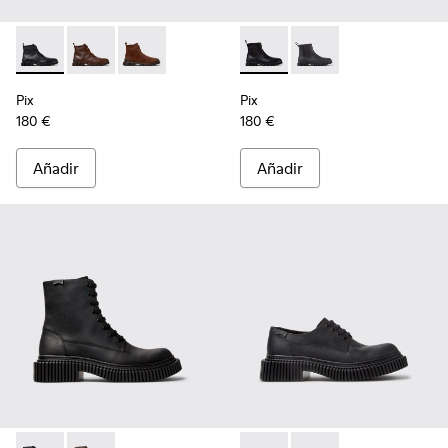
Pix - K300542-004 - Botines de piel negros para hombre.
Pix - K300542-005 - Botines de piel marrones para 
Pix - K300542-003 - Botines de ante marrone
Pix - K300562-001 - Botines 
Pix - K300562-002 - B
Pix
Pix
180 €
180 €
Añadir
Añadir