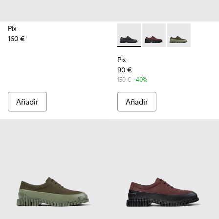
Pix
160 €
Pix - K100360-032 - Zapatos 
Pix - K100360-066 - Z
Pix - K100360
Pix
90 €
150 €
-40%
Añadir
Añadir