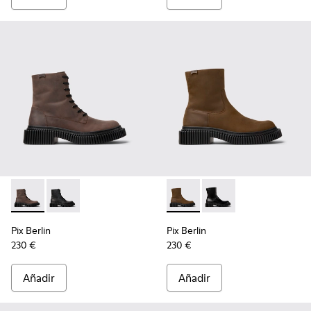
Pix Berlin - K300524-002 - Botas de media caña marrones d
Pix Berlin - K300524-001 - Botines de nobuk negros 
Pix Berlin - K300525-002 - 
Pix Berlin - K300525-
Pix Berlin
Pix Berlin
230 €
230 €
Añadir
Añadir