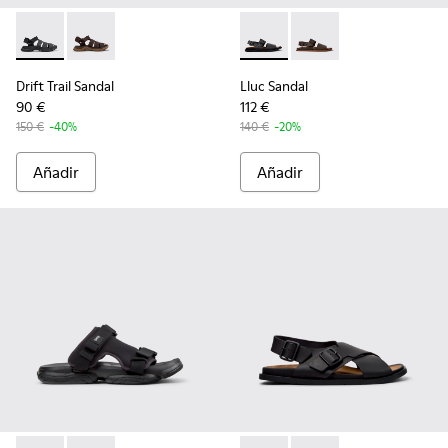
Drift Trail Sandal - K101090-001 - Sandalias de piel y tejido 
Drift Trail Sandal - K101090-002
Lluc Sandal - K101092-001 - S
Lluc Sandal - K101092
Drift Trail Sandal
Lluc Sandal
90 €
112 €
150 €
-40%
140 €
-20%
Añadir
Añadir