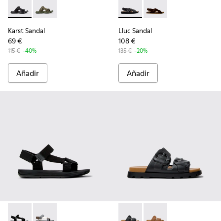
Karst Sandal - K101103-001 - Sandalias de tejido negras para
Karst Sandal - K101103-002
Lluc Sandal - K101093-004 - 
Lluc Sandal - K101093
Karst Sandal
Lluc Sandal
69 €
108 €
115 €
-40%
135 €
-20%
Añadir
Añadir
Match - K100539-001 - Sandalias de tejido negras para homb
Match - K100539-013
Brutus Sandal - K101046-001 
Brutus Sandal - K101