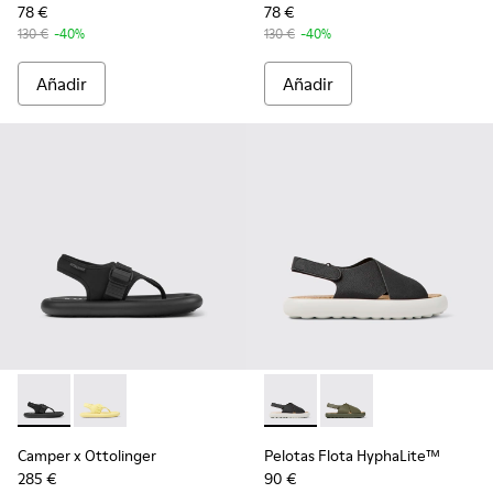
78 €
78 €
130 €
-40%
130 €
-40%
Añadir
Añadir
Camper x Ottolinger - K100926-002 - Sandalias negras de h
Camper x Ottolinger - K100926-001
Pelotas Flota HyphaLite™ - 
Pelotas Flota HyphaL
Camper x Ottolinger
Pelotas Flota HyphaLite™
285 €
90 €