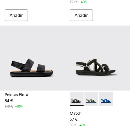
150 €
-40%
Añadir
Añadir
Pelotas Flota
84 €
Match - K100781-001 - Sanda
Match - K100781-008
Match - K100
140 €
-40%
Match
57 €
95 €
-40%