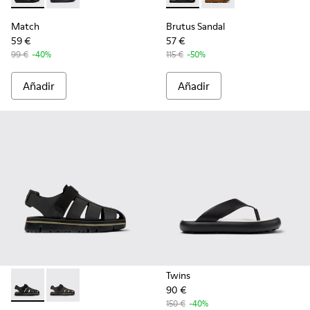
Match
Brutus Sandal
59 €
57 €
99 €
-40%
115 €
-50%
Añadir
Añadir
Twins
90 €
Oruga - K100285-007 - Sandalias negras de piel y tejido par
Oruga - K100285-006
150 €
-40%