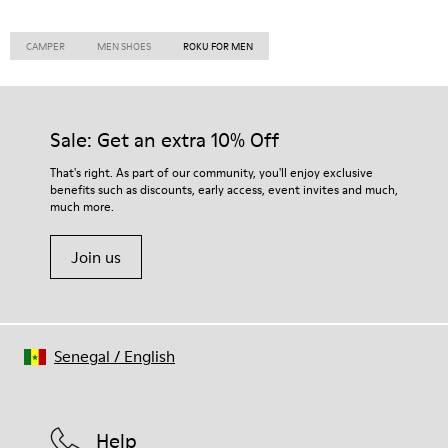
CAMPER
MEN SHOES
ROKU FOR MEN
Sale: Get an extra 10% Off
That's right. As part of our community, you'll enjoy exclusive
benefits such as discounts, early access, event invites and much,
much more.
Join us
Senegal
/
English
Help