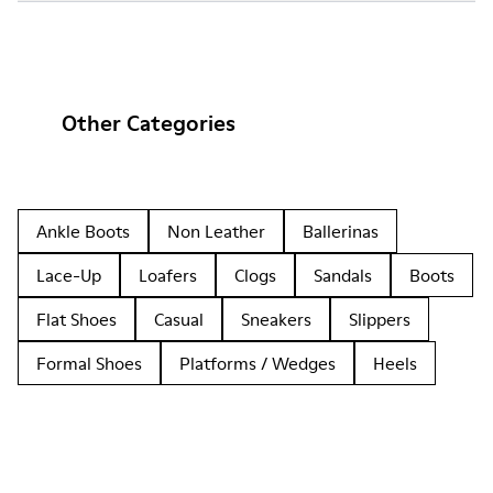
Other Categories
Ankle Boots
Non Leather
Ballerinas
Lace-Up
Loafers
Clogs
Sandals
Boots
Flat Shoes
Casual
Sneakers
Slippers
Formal Shoes
Platforms / Wedges
Heels