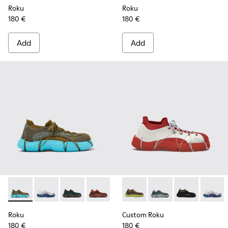
Roku
Roku
180 €
180 €
Add
Add
Roku - K100953-007 - Green, blue Sneaker for Men
Roku - K100953-014 - Multicolor Textile Sneakers for
Roku - K100953-012 - Green Sneaker for Men
Roku - K100953-010 - Burgundy Sneak
Roku - K100953-009 - Brown/B
Custom Roku - K100953-999-
Roku - K100953-008 - W
Custom Roku - K10095
Roku - K100953-0
Custom Roku -
Roku - K1
Custom 
Ro
Roku
Custom Roku
180 €
180 €