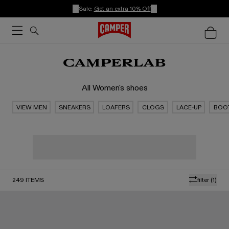
Sale:
Get an extra 10% Off
All Women's shoes
VIEW MEN
SNEAKERS
LOAFERS
CLOGS
LACE-UP
BOO
249
ITEMS
filter
(1)