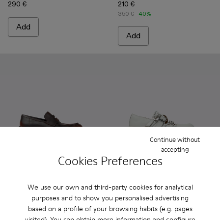
290 €
210 €
350 €
-40%
Add
Add
Continue without
accepting
Cookies Preferences
VAMONOS - A500023-017 - BLACK-ORANGE
VAMONOS - A500023-018 - RED
VAMONOS - A500023-016 - GRAY
VAMONOS - A500023-013
VAMONOS - A500023-012
VAMONOS - A500044-002 
VAMONOS - A500023-0
VAMONOS - A50004
VAMONOS - A50
VAMONOS
VA
We use our own and third-party cookies for analytical
purposes and to show you personalised advertising
VAMONOS
VAMONOS
based on a profile of your browsing habits (e.g. pages
192 €
180 €
visited). You can obtain more information and configure