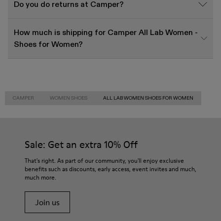
Do you do returns at Camper?
How much is shipping for Camper All Lab Women -
Shoes for Women?
CAMPER
WOMEN SHOES
ALL LAB WOMEN SHOES FOR WOMEN
Sale: Get an extra 10% Off
That's right. As part of our community, you'll enjoy exclusive
benefits such as discounts, early access, event invites and much,
much more.
Join us