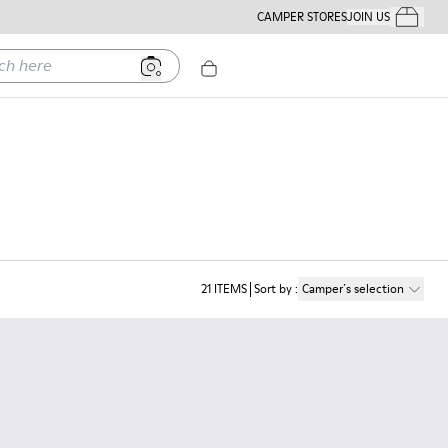
CAMPER STORES
JOIN US
Your Order
ere
21
ITEMS
Sort by
:
Camper´s selection