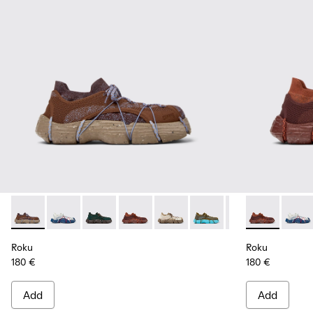
Roku - K100953-009 - Brown/Blue Sneaker for Men
Roku - K100953-014 - Multicolor Textile Sneakers for
Roku - K100953-012 - Green Sneaker for Men
Roku - K100953-010 - Burgundy Sneak
Roku - K100953-008 - White, b
Roku - K100953-007 - Gr
Roku - K100953-0
Roku - K1009
Roku - K1
Roku -
Ro
Roku
Roku
180 €
180 €
Add
Add