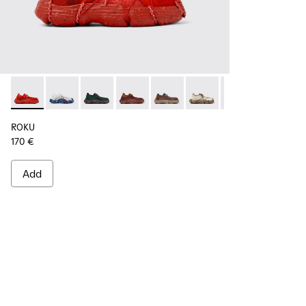
ROKU - K100953-002 - Red Sneaker for Men
ROKU - K100953-014 - Multicolor Textile Sneakers fo
ROKU - K100953-012 - Green Sneaker for Men
ROKU - K100953-010 - Burgundy Sneak
ROKU - K100953-009 - Brown/B
ROKU - K100953-008 - W
ROKU - K100953-0
ROKU - K1
ROK
ROKU
170 €
Add