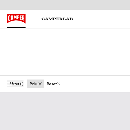
Roku
Reset
filter
(1)