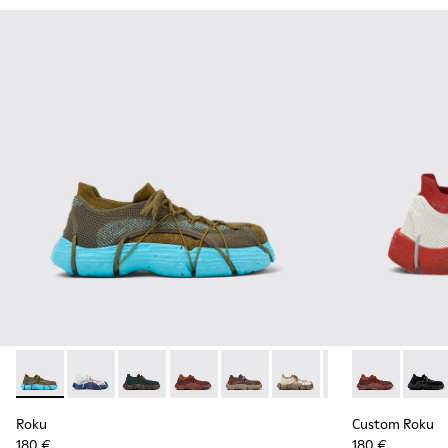
Roku - K100953-007 - Green, blue Sneaker for Men
Roku - K100953-014 - Multicolor Textile Sneakers for
Roku - K100953-012 - Green Sneaker for Men
Roku - K100953-010 - Burgundy Sneak
Roku - K100953-009 - Brown/B
Roku - K100953-008 - W
Roku - K100953-0
Custom Roku 
Roku - K1
Custom
Ro
Roku
Custom Roku
180 €
180 €