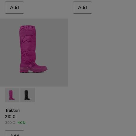
Add
Add
Traktori - A700008-003 - Purple padded high boots
Traktori - A700008-001 - Black padded high boots
Traktori
210 €
350 €
-40%