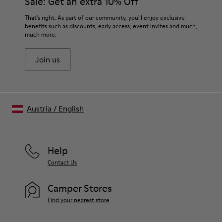
Sale: Get an extra 10% Off
That's right. As part of our community, you'll enjoy exclusive
benefits such as discounts, early access, event invites and much,
much more.
Join us
Austria
/
English
Help
Contact Us
Camper Stores
Find your nearest store