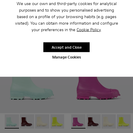
We use our own and third-party cookies for analytical
purposes and to show you personalised advertising
Traktori
Traktori
based on a profile of your browsing habits (e.g. pages
280 €
171 €
visited). You can obtain more information and configure
285 €
-40%
your preferences in the
Cookie Policy
.
Add
Add
Accept and Close
Manage Cookies
Traktori - A700004-006 - Light green leather boots
Traktori - A700004-010 - Burgundy Leather Boots
Traktori - A700004-009 - White Leather Zip B
Traktori - A700004-007 - Green Leathe
Traktori - A700004-005 - Purple
Traktori - A700004-005 - Pur
Traktori - A700004-004 -
Traktori - A700004-01
Traktori - A7000
Traktori - A70
Traktori 
Traktor
Tra