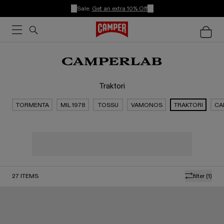
Sale:
Get an extra 10% Off
Traktori
TORMENTA
MIL 1978
TOSSU
VAMONOS
TRAKTORI
CA
27
ITEMS
filter
(1)