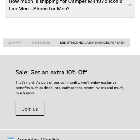
How much is shipping for Camper Mil 1978 Iconic
Lab Men - Shoes for Men?
CAMPER
MEN SHOES
MIL 1978 ICONIC LAB MEN SHOES FOR MEN
Sale: Get an extra 10% Off
That's right. As part of our community, you'll enjoy exclusive
benefits such as discounts, early access, event invites and much,
much more.
Join us
Argentina
/
English