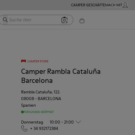
CAMPER GESCHÄFTE
MACH MIT
MEIN K
Suche hier
CAMPER STORE
Camper Rambla Cataluña
Barcelona
Rambla Cataluña, 122.
08008
-
BARCELONA
Spanien
FÜR KUNDEN GEÖFFNET
Donnerstag
10:00 - 21:00
+ 34 932172384