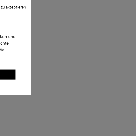
 zu akzeptieren
cken und
uchte
die
n