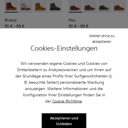
Brutus - K900179-014 - Weinroter Schnürstiefel aus Leder
Brutus - K900179-035
Brutus - K900179-032
Brutus - K900179-031 - Weinrote Leders
Brutus - K900179-027
Peu - 90019-113 - Burgundy
Brutus - K900179-026
Peu - 90019-131
Brutus - K900179
Peu - 90019-1
Brutus - 
Peu - 9
Bru
Brutus
Peu
95 € - 99 €
85 € - 89 €
Endpreis je nach Größe
Endpreis je nach Größe
Weiter ohne zu
akzeptieren
Hinzufügen
Cookies-Einstellungen
Hinzufügen
Wir verwenden eigene Cookies und Cookies von
Drittanbietern zu Analysezwecken und um Ihnen auf
der Grundlage eines Profils Ihrer Surfgewohnheiten (z.
B. besuchte Seiten) personalisierte Werbung
anzuzeigen. Weitere Informationen und die
Konfiguration Ihrer Einstellungen finden Sie in
der
Cookie-Richtlinie
.
Akzeptieren und
Schließen