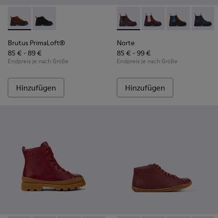
Brutus PrimaLoft® - K900275-005 - Weinrote Stiefelette
Brutus PrimaLoft® - K900275-006
Norte - K900149-017 - Weinro
Norte - K900149-026 -
Norte - K9001
Norte 
Brutus PrimaLoft®
Norte
85 € - 89 €
85 € - 99 €
Endpreis je nach Größe
Endpreis je nach Größe
Hinzufügen
Hinzufügen