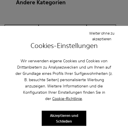
Andere Kategorien
Stiefeletten
Lederfreie-Schuhe
Ballerinas
Weiter ohne zu
akzeptieren
Schnürschuhe
Mokassins
Clogs
Sandalen
Cookies-Einstellungen
Stiefel
Lässige Schuhe
Sneaker
Slipper
Wir verwenden eigene Cookies und Cookies von
Elegante Schuhe
Plateau/Keilabsatz
Absätze
Drittanbietern zu Analysezwecken und um Ihnen auf
der Grundlage eines Profils Ihrer Surfgewohnheiten (z.
B. besuchte Seiten) personalisierte Werbung
anzuzeigen. Weitere Informationen und die
Konfiguration Ihrer Einstellungen finden Sie in
der
Cookie-Richtlinie
.
CAMPER
HERREN
ARCHIVE COLLECTION ACCESSORIES
Akzeptieren und
ACCESSOIRES
ACCESSOIRES FÜR HERREN
Schließen