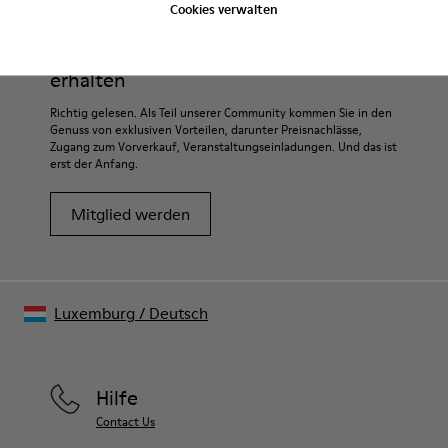
Cookies verwalten
Sale: Jetzt zusätzlich 10% Nachlass
erhalten
Richtig gelesen. Als Teil unserer Community kommen Sie in den
Genuss von exklusiven Vorteilen, darunter Preisnachlässe,
Zugang zum Vorverkauf, Veranstaltungseinladungen. Und das ist
erst der Anfang.
Mitglied werden
Luxemburg
/
Deutsch
Hilfe
Contact Us