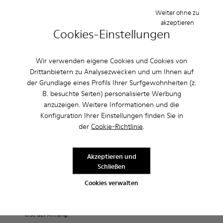
Flexibilität und mit einer 360°-Naht für Langlebigkeit
Weiter ohne zu
akzeptieren
gefertigt. Für die heißen Sommerzeiten sind sie dank ihrer
Cookies-Einstellungen
Rundumperforation zudem extrem atmungsaktiv.
Wir verwenden eigene Cookies und Cookies von
Eigenschaften / Features
Drittanbietern zu Analysezwecken und um Ihnen auf
Hauptmaterial: Strukturiertes Glattleder
der Grundlage eines Profils Ihrer Surfgewohnheiten (z.
Produktpflege
Farbe: Blau
B. besuchte Seiten) personalisierte Werbung
Unglaublich flexibel.
anzuzeigen. Weitere Informationen und die
Zertifikat der Leather Working Group
Konfiguration Ihrer Einstellungen finden Sie in
Kein Futter: Atmungsaktivität
der
Cookie-Richtlinie
.
Unsere Schuhe werden aus sorgfältig ausgewählten und
Futter: 55 % Rindsleder 35 % Baumwolle - 10 % Textil (60%
hochwertigen Materialien hergestellt. Mit den richtigen
Nylon - 40% PU)
Schuhpflegeprodukten halten sie länger.
Akzeptieren und
Sale: Jetzt zusätzlich 10% Nachlass
Schließen
erhalten
Ausführliche Pflegehinweise finden Sie in unserer
Cookies verwalten
Schuhpflegeanleitung
.
Richtig gelesen. Als Teil unserer Community kommen Sie in den
Genuss von exklusiven Vorteilen, darunter Preisnachlässe,
Zugang zum Vorverkauf, Veranstaltungseinladungen. Und das ist
erst der Anfang.