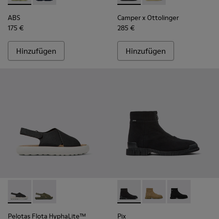
ABS
Camper x Ottolinger
175 €
285 €
Hinzufügen
Hinzufügen
Pelotas Flota HyphaLite™ - K100897-005 - Schwarz und We
Pelotas Flota HyphaLite™ - K100897-003
Pix - K300262-017 - Schwarzer
Pix - K300262-014
Pix - K300262
Pelotas Flota HyphaLite™
Pix