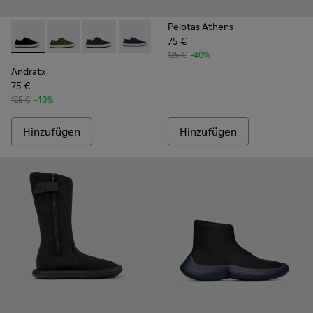
Pelotas Athens
75 €
Andratx - K100158-021 - Schwarze Sneaker aus Textil Für Her
Andratx - K100158-020
Andratx - K100158-018
Andratx - K100158-011
125 €
-40%
Andratx
75 €
125 €
-40%
Hinzufügen
Hinzufügen