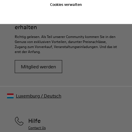
Cookies verwalten
Sale: Jetzt zusätzlich 10% Nachlass
erhalten
Richtig gelesen. Als Teil unserer Community kommen Sie in den
Genuss von exklusiven Vorteilen, darunter Preisnachlässe,
Zugang zum Vorverkauf, Veranstaltungseinladungen. Und das ist
erst der Anfang.
Mitglied werden
Luxemburg
/
Deutsch
Hilfe
Contact Us