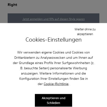
Right
Jetzt anmelden und 10% auf diesen Style sparen
Weiter ohne zu
Größentabelle
akzeptieren
Cookies-Einstellungen
MITTEILUNG
Wir verwenden eigene Cookies und Cookies von
Drittanbietern zu Analysezwecken und um Ihnen auf
der Grundlage eines Profils Ihrer Surfgewohnheiten (z.
B. besuchte Seiten) personalisierte Werbung
Nutzen Sie den kostenlosen Standardversand und die
anzuzeigen. Weitere Informationen und die
kostenlose Lieferung in die Stores bei Einkäufen über 45€.
Konfiguration Ihrer Einstellungen finden Sie in
der
Cookie-Richtlinie
.
Produktpflege
Akzeptieren und
Schließen