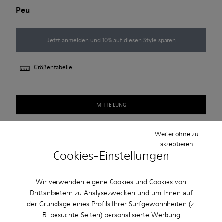
Peu
Jetzt anmelden und 10% auf diesen Style sparen
Größentabelle
MITTEILUNG
Weiter ohne zu
akzeptieren
Nutzen Sie den kostenlosen Standardversand und die
Cookies-Einstellungen
kostenlose Lieferung in die Stores bei Einkäufen über 45€.
Wir verwenden eigene Cookies und Cookies von
Beschreibung
Drittanbietern zu Analysezwecken und um Ihnen auf
der Grundlage eines Profils Ihrer Surfgewohnheiten (z.
Made using the Strobel construction technique, our iconic
B. besuchte Seiten) personalisierte Werbung
casual women's shoes are modeled to the shape of the foot