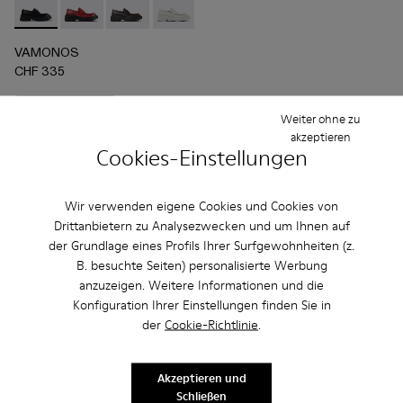
VAMONOS - A500023-009 - Schwarzer Lederloafer
VAMONOS - A500023-018
VAMONOS - A500023-017
VAMONOS - A500023-016
VAMONOS - A500023-013
VAMONOS - A500023-
VAMONOS - A50
VAMONOS
VA
VAMONOS
CHF 335
Hinzufügen
Weiter ohne zu
akzeptieren
Cookies-Einstellungen
Wir verwenden eigene Cookies und Cookies von
Drittanbietern zu Analysezwecken und um Ihnen auf
der Grundlage eines Profils Ihrer Surfgewohnheiten (z.
B. besuchte Seiten) personalisierte Werbung
anzuzeigen. Weitere Informationen und die
Konfiguration Ihrer Einstellungen finden Sie in
der
Cookie-Richtlinie
.
Häufig gestellte Fragen Mokassins
Akzeptieren und
Schließen