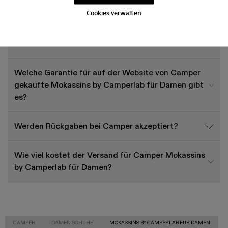
Cookies verwalten
Wie wähle ich die richtige Größe für Camper
Schuhe aus?
Welche Garantie für auf der Website von Camper
gekaufte Mokassins by Camperlab für Damen gibt
es?
Werden Rückgaben bei Camper akzeptiert?
Wie viel kostet der Versand für Camper Mokassins
by Camperlab für Damen?
CAMPER
DAMEN SCHUHE
MOKASSINS BY CAMPERLAB FÜR DAMEN