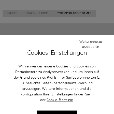
CAMPER
DAMEN KLEIDUNG
BY CAMPERLAB FÜR DAMEN
Sale: Jetzt zusätzlich 10% Nachlass
Weiter ohne zu
erhalten
akzeptieren
Cookies-Einstellungen
Richtig gelesen. Als Teil unserer Community kommen Sie in den
Genuss von exklusiven Vorteilen, darunter Preisnachlässe,
Zugang zum Vorverkauf, Veranstaltungseinladungen. Und das ist
erst der Anfang.
Wir verwenden eigene Cookies und Cookies von
Drittanbietern zu Analysezwecken und um Ihnen auf
der Grundlage eines Profils Ihrer Surfgewohnheiten (z.
Mitglied werden
B. besuchte Seiten) personalisierte Werbung
anzuzeigen. Weitere Informationen und die
Konfiguration Ihrer Einstellungen finden Sie in
der
Cookie-Richtlinie
.
Schweiz
/
Deutsch